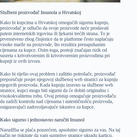
Službeni proizvođač Insunola u Hrvatskoj
Kako bi kupcima u Hrvatskoj omogućili sigurnu kupnju,
proizvođač je odlučio da svoje proizvode neće prodavati
putem internetskih trgovina ili ljekarni trećih strana. To je
prvenstveno zbog činjenice da te platforme često naplaćuju
visoke marže na proizvode, što rezultira prenapuhanim
cijenama za kupce. Osim toga, postoji značajan rizik od
susreta s krivotvorenim ili krivotvorenim proizvodima pri
kupnji iz ovih izvora.
Kako bi riješio ovaj problem i zaštitio potrošače, proizvođač
preporučuje posjet njegovoj službenoj web stranici za kupnju
njegovih proizvoda. Kada kupuju izravno sa službene web
stranice, kupci mogu biti sigurni da će dobiti originalnu i
visokokvalitetnu robu. Ovaj pristup omogućuje proizvođaču
da zadrži kontrolu nad cijenama i autentičnošću proizvoda,
osiguravajući zadovoljavajuće iskustvo za kupce.
Kako sigurno i jednostavno naručiti Insunol
Narudžba se plaća pouzećem, apsolutno sigurno za vas. Na taj
način ne riskirate da vam sumnjive stranice ukradu karticu.