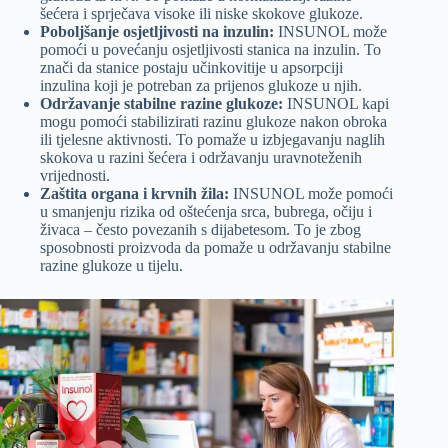
šećera i sprječava visoke ili niske skokove glukoze.
Poboljšanje osjetljivosti na inzulin:
INSUNOL može
pomoći u povećanju osjetljivosti stanica na inzulin. To
znači da stanice postaju učinkovitije u apsorpciji
inzulina koji je potreban za prijenos glukoze u njih.
Održavanje stabilne razine glukoze:
INSUNOL kapi
mogu pomoći stabilizirati razinu glukoze nakon obroka
ili tjelesne aktivnosti. To pomaže u izbjegavanju naglih
skokova u razini šećera i održavanju uravnoteženih
vrijednosti.
Zaštita organa i krvnih žila:
INSUNOL može pomoći
u smanjenju rizika od oštećenja srca, bubrega, očiju i
živaca – često povezanih s dijabetesom. To je zbog
sposobnosti proizvoda da pomaže u održavanju stabilne
razine glukoze u tijelu.