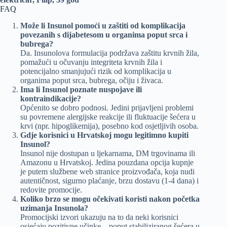
FAQ
Može li Insunol pomoći u zaštiti od komplikacija
povezanih s dijabetesom u organima poput srca i
bubrega?
Da. Insunolova formulacija podržava zaštitu krvnih žila,
pomažući u očuvanju integriteta krvnih žila i
potencijalno smanjujući rizik od komplikacija u
organima poput srca, bubrega, očiju i živaca.
Ima li Insunol poznate nuspojave ili
kontraindikacije?
Općenito se dobro podnosi. Jedini prijavljeni problemi
su povremene alergijske reakcije ili fluktuacije šećera u
krvi (npr. hipoglikemija), posebno kod osjetljivih osoba.
Gdje korisnici u Hrvatskoj mogu legitimno kupiti
Insunol?
Insunol nije dostupan u ljekarnama, DM trgovinama ili
Amazonu u Hrvatskoj. Jedina pouzdana opcija kupnje
je putem službene web stranice proizvođača, koja nudi
autentičnost, sigurno plaćanje, brzu dostavu (1-4 dana) i
redovite promocije.
Koliko brzo se mogu očekivati ​​koristi nakon početka
uzimanja Insunola?
Promocijski izvori ukazuju na to da neki korisnici
osjećaju pozitivne učinke – poput stabiliziranog šećera u