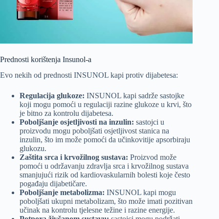
Prednosti korištenja Insunol-a
Evo nekih od prednosti INSUNOL kapi protiv dijabetesa:
Regulacija glukoze:
INSUNOL kapi sadrže sastojke
koji mogu pomoći u regulaciji razine glukoze u krvi, što
je bitno za kontrolu dijabetesa.
Poboljšanje osjetljivosti na inzulin:
sastojci u
proizvodu mogu poboljšati osjetljivost stanica na
inzulin, što im može pomoći da učinkovitije apsorbiraju
glukozu.
Zaštita srca i krvožilnog sustava:
Proizvod može
pomoći u održavanju zdravlja srca i krvožilnog sustava
smanjujući rizik od kardiovaskularnih bolesti koje često
pogađaju dijabetičare.
Poboljšanje metabolizma:
INSUNOL kapi mogu
poboljšati ukupni metabolizam, što može imati pozitivan
učinak na kontrolu tjelesne težine i razine energije.
Potpora živčanom sustavu:
sastojci mogu podržati