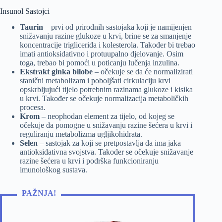
Insunol Sastojci
Taurin
– prvi od prirodnih sastojaka koji je namijenjen
snižavanju razine glukoze u krvi, brine se za smanjenje
koncentracije triglicerida i kolesterola. Također bi trebao
imati antioksidativno i protuupalno djelovanje. Osim
toga, trebao bi pomoći u poticanju lučenja inzulina.
Ekstrakt ginka bilobe
– očekuje se da će normalizirati
stanični metabolizam i poboljšati cirkulaciju krvi
opskrbljujući tijelo potrebnim razinama glukoze i kisika
u krvi. Također se očekuje normalizacija metaboličkih
procesa.
Krom
– neophodan element za tijelo, od kojeg se
očekuje da pomogne u snižavanju razine šećera u krvi i
reguliranju metabolizma ugljikohidrata.
Selen
– sastojak za koji se pretpostavlja da ima jaka
antioksidativna svojstva. Također se očekuje snižavanje
razine šećera u krvi i podrška funkcioniranju
imunološkog sustava.
PAŽNJA!