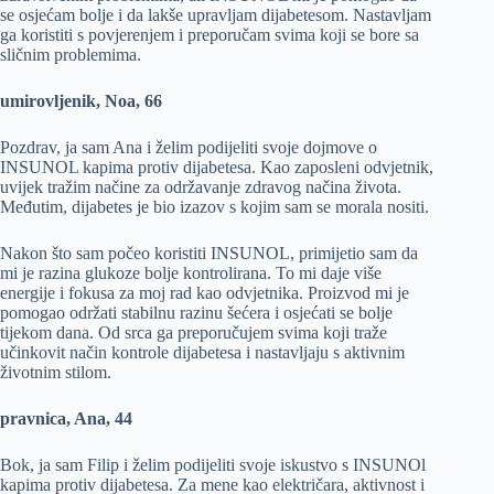
se osjećam bolje i da lakše upravljam dijabetesom. Nastavljam
ga koristiti s povjerenjem i preporučam svima koji se bore sa
sličnim problemima.
umirovljenik, Noa, 66
Pozdrav, ja sam Ana i želim podijeliti svoje dojmove o
INSUNOL kapima protiv dijabetesa. Kao zaposleni odvjetnik,
uvijek tražim načine za održavanje zdravog načina života.
Međutim, dijabetes je bio izazov s kojim sam se morala nositi.
Nakon što sam počeo koristiti INSUNOL, primijetio sam da
mi je razina glukoze bolje kontrolirana. To mi daje više
energije i fokusa za moj rad kao odvjetnika. Proizvod mi je
pomogao održati stabilnu razinu šećera i osjećati se bolje
tijekom dana. Od srca ga preporučujem svima koji traže
učinkovit način kontrole dijabetesa i nastavljaju s aktivnim
životnim stilom.
pravnica, Ana, 44
Bok, ja sam Filip i želim podijeliti svoje iskustvo s INSUNOl
kapima protiv dijabetesa. Za mene kao električara, aktivnost i