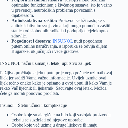
optimalno funkcioniranje živčanog sustava, što je važno
u prevenciji neuroloških problema povezanih s
dijabetesom.
Antioksidativna zaštita:
Proizvod sadrži sastojke s
antioksidativnim svojstvima koji mogu pomoći u zaštiti
stanica od slobodnih radikala i poduprijeti cjelokupno
zdravlje.
Pogodnost i dostava:
INSUNOL
nudi pogodnost
putem online naručivanja, a isporuka se odvija diljem
Bugarske, uključujući i veće gradove.
INSUNOL način uzimanja, letak, uputstvo za lijek
Pažljivo pročitajte cijelu uputu prije nego počnete uzimati ovaj
lijek jer sadrži Vama važne informacije. Uvijek uzmite ovaj
lijek točno onako kako je opisano u ovoj uputi ili kako Vam je
rekao Vaš liječnik ili ljekarnik. Sačuvajte ovaj letak. Možda
ćete ga morati ponovno pročitati.
Insunol – Štetni učinci i komplikacije
Osobe koje su alergične na bilo koji sastojak proizvoda
trebaju se suzdržati od njegove uporabe.
Osobe koje već uzimaju druge lijekove ili imaju