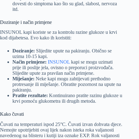
dovesti do simptoma kao što su glad, slabost, nervoza
itd.
Doziranje i način primjene
INSUNOL kapi koriste se za kontrolu razine glukoze u krvi
kod dijabetesa. Evo kako ih koristiti:
Doziranje:
Slijedite upute na pakiranju. Obično se
uzima 10-15 kapi.
Način primjene:
INSUNOL
kapi se mogu uzimati
prije ili poslije jela, ovisno o preporuci proizvođača.
Slijedite upute za pravilan način primjene.
Miješanje:
Neke kapi mogu zahtijevati prethodno
protresanje ili miješanje. Obratite pozornost na upute na
pakiranju.
Pratite rezultate:
Kontinuirano pratite razinu glukoze u
krvi pomoću glukometra ili drugih metoda.
Kako čuvati
Čuvati na temperaturi ispod 25°C. Čuvati izvan dohvata djece.
Nemojte upotrijebiti ovaj lijek nakon isteka roka valjanosti
navedenog na blisteru i kutiji iza oznake EXP. Rok valjanosti