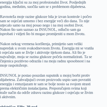
energija ključni su za moj profesionalni život. Posljednjih
godina, međutim, suočila sam se s problemom dijabetesa.
Ravnoteža moje razine glukoze bila je izvan kontrole i počeo
sam se osjećati umorno i bez energije veći dio dana. To nije
utjecalo samo na moj posao nego i na moj osobni život.
Nakon što sam saznao za INSUNOL, odlučio sam ga
isprobati i vidjeti što bi mogao promijeniti u mom životu.
Nakon nekog vremena korištenja, primijetio sam veliki
napredak u svom svakodnevnom životu. Energija mi se vratila
i osjećala sam se življe i aktivnije tijekom dana. Ali što je
najvažnije, moja se razina glukoze počela normalizirati. Ta se
činjenica pozitivno odrazila i na moju radnu sposobnost i na
moje raspoloženje.
INSUNOL je postao pouzdan suputnik u mojoj borbi protiv
dijabetesa. Zahvaljujući ovom proizvodu uspio sam povratiti
energiju i entuzijazam te sam se bolje nosio sa svojom strasti
prema električnim instalacijama. Preporučujem svima koji
traže način da održe zdravu razinu glukoze i osjećaju se živim
i aktivnim.
električar, Filip, 39 god