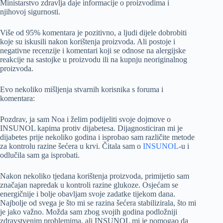
Ministarstvo zdravlja daje informacije o proizvodima i
njihovoj sigurnosti.
Više od 95% komentara je pozitivno, a ljudi dijele dobrobiti
koje su iskusili nakon korištenja proizvoda. Ali postoje i
negativne recenzije i komentari koji se odnose na alergijske
reakcije na sastojke u proizvodu ili na kupnju neoriginalnog
proizvoda.
Evo nekoliko mišljenja stvarnih korisnika s foruma i
komentara:
Pozdrav, ja sam Noa i želim podijeliti svoje dojmove o
INSUNOL kapima protiv dijabetesa. Dijagnosticiran mi je
dijabetes prije nekoliko godina i isprobao sam različite metode
za kontrolu razine šećera u krvi. Čitala sam o
INSUNOL
-u i
odlučila sam ga isprobati.
Nakon nekoliko tjedana korištenja proizvoda, primijetio sam
značajan napredak u kontroli razine glukoze. Osjećam se
energičnije i bolje obavljam svoje zadatke tijekom dana.
Najbolje od svega je što mi se razina šećera stabilizirala, što mi
je jako važno. Možda sam zbog svojih godina podložniji
zdravstvenim problemima, ali INSUNOL mi je pomogao da