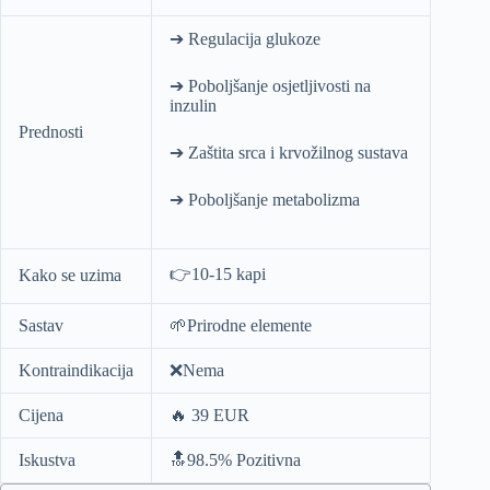
➔ Regulacija glukoze
➔ Poboljšanje osjetljivosti na
inzulin
Prednosti
➔ Zaštita srca i krvožilnog sustava
➔ Poboljšanje metabolizma
👉10-15 kapi
Kako se uzima
Sastav
🌱Prirodne elemente
Kontraindikacija
❌Nema
Cijena
🔥 39 EUR
Iskustva
🔝98.5% Pozitivna