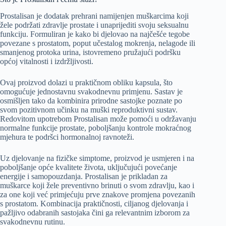
Prostalisan je dodatak prehrani namijenjen muškarcima koji
žele podržati zdravlje prostate i unaprijediti svoju seksualnu
funkciju. Formuliran je kako bi djelovao na najčešće tegobe
povezane s prostatom, poput učestalog mokrenja, nelagode ili
smanjenog protoka urina, istovremeno pružajući podršku
općoj vitalnosti i izdržljivosti.
Ovaj proizvod dolazi u praktičnom obliku kapsula, što
omogućuje jednostavnu svakodnevnu primjenu. Sastav je
osmišljen tako da kombinira prirodne sastojke poznate po
svom pozitivnom učinku na muški reproduktivni sustav.
Redovitom upotrebom Prostalisan može pomoći u održavanju
normalne funkcije prostate, poboljšanju kontrole mokraćnog
mjehura te podršci hormonalnoj ravnoteži.
Uz djelovanje na fizičke simptome, proizvod je usmjeren i na
poboljšanje opće kvalitete života, uključujući povećanje
energije i samopouzdanja. Prostalisan je prikladan za
muškarce koji žele preventivno brinuti o svom zdravlju, kao i
za one koji već primjećuju prve znakove promjena povezanih
s prostatom. Kombinacija praktičnosti, ciljanog djelovanja i
pažljivo odabranih sastojaka čini ga relevantnim izborom za
svakodnevnu rutinu.