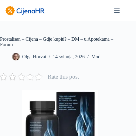
Preskoči
na
sadržaj
Prostalisan – Cijena – Gdje kupiti? – DM – u Apotekama –
Forum
Olga Horvat
14 svibnja, 2026
Moć
Rate this post