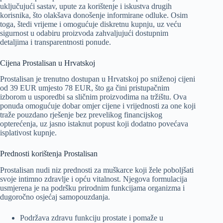
uključujući sastav, upute za korištenje i iskustva drugih
korisnika, što olakšava donošenje informirane odluke. Osim
toga, štedi vrijeme i omogućuje diskretnu kupnju, uz veću
sigurnost u odabiru proizvoda zahvaljujući dostupnim
detaljima i transparentnosti ponude.
Cijena Prostalisan u Hrvatskoj
Prostalisan je trenutno dostupan u Hrvatskoj po sniženoj cijeni
od 39 EUR umjesto 78 EUR, što ga čini pristupačnim
izborom u usporedbi sa sličnim proizvodima na tržištu. Ova
ponuda omogućuje dobar omjer cijene i vrijednosti za one koji
traže pouzdano rješenje bez prevelikog financijskog
opterećenja, uz jasno istaknut popust koji dodatno povećava
isplativost kupnje.
Prednosti korištenja Prostalisan
Prostalisan nudi niz prednosti za muškarce koji žele poboljšati
svoje intimno zdravlje i opću vitalnost. Njegova formulacija
usmjerena je na podršku prirodnim funkcijama organizma i
dugoročno osjećaj samopouzdanja.
Podržava zdravu funkciju prostate i pomaže u