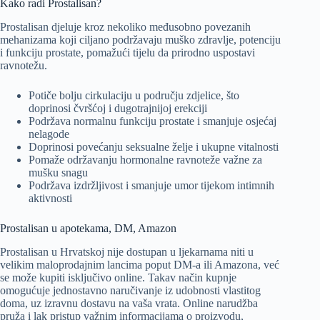
Kako radi Prostalisan?
Prostalisan djeluje kroz nekoliko međusobno povezanih
mehanizama koji ciljano podržavaju muško zdravlje, potenciju
i funkciju prostate, pomažući tijelu da prirodno uspostavi
ravnotežu.
Potiče bolju cirkulaciju u području zdjelice, što
doprinosi čvršćoj i dugotrajnijoj erekciji
Podržava normalnu funkciju prostate i smanjuje osjećaj
nelagode
Doprinosi povećanju seksualne želje i ukupne vitalnosti
Pomaže održavanju hormonalne ravnoteže važne za
mušku snagu
Podržava izdržljivost i smanjuje umor tijekom intimnih
aktivnosti
Prostalisan u apotekama, DM, Amazon
Prostalisan u Hrvatskoj nije dostupan u ljekarnama niti u
velikim maloprodajnim lancima poput DM-a ili Amazona, već
se može kupiti isključivo online. Takav način kupnje
omogućuje jednostavno naručivanje iz udobnosti vlastitog
doma, uz izravnu dostavu na vaša vrata. Online narudžba
pruža i lak pristup važnim informacijama o proizvodu,