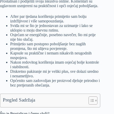
Prostalisan i podijelili svoja iskustva online. Komentari su
uglavnom usmjereni na praktičnost i opći osjećaj poboljšanja.
After par tjedana korištenja primijetio sam bolju
izdržljivost i više samopouzdanja.
Sviđa mi se što je jednostavan za uzimanje i lako se
uklopio u moju dnevnu rutinu.
Osjećam se energičnije, posebno navečer, što mi prije
nije bio slučaj.
Primijetio sam postupno poboljšanje bez naglih
promjena, što mi ulijeva povjerenje.
Kapsule su praktične i nemam nikakvih neugodnih
nuspojava.
Nakon redovitog korištenja imam osjećaj bolje kontrole
i stabilnosti.
Diskretno pakiranje mi je veliki plus, sve dolazi uredno
i nenametljivo.
Općenito sam zadovoljan jer proizvod djeluje prirodno i
bez pretjeranih obećanja.
Pregled Sadržaja
Što je Prostalisan i čemu služi?