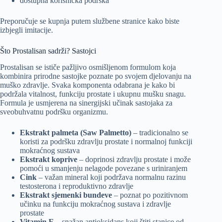
dostupna korisnička podrška
Preporučuje se kupnja putem službene stranice kako biste
izbjegli imitacije.
Što Prostalisan sadrži? Sastojci
Prostalisan se ističe pažljivo osmišljenom formulom koja
kombinira prirodne sastojke poznate po svojem djelovanju na
muško zdravlje. Svaka komponenta odabrana je kako bi
podržala vitalnost, funkciju prostate i ukupnu mušku snagu.
Formula je usmjerena na sinergijski učinak sastojaka za
sveobuhvatnu podršku organizmu.
Ekstrakt palmeta (Saw Palmetto)
– tradicionalno se
koristi za podršku zdravlju prostate i normalnoj funkciji
mokraćnog sustava
Ekstrakt koprive
– doprinosi zdravlju prostate i može
pomoći u smanjenju nelagode povezane s uriniranjem
Cink
– važan mineral koji podržava normalnu razinu
testosterona i reproduktivno zdravlje
Ekstrakt sjemenki bundeve
– poznat po pozitivnom
učinku na funkciju mokraćnog sustava i zdravlje
prostate
Vitamin E
– snažan antioksidans koji štiti stanice od