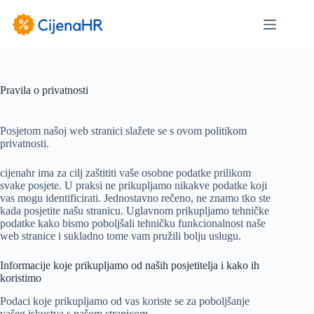
Preskoči
na
sadržaj
Pravila o privatnosti
Posjetom našoj web stranici slažete se s ovom politikom
privatnosti.
cijenahr ima za cilj zaštititi vaše osobne podatke prilikom
svake posjete. U praksi ne prikupljamo nikakve podatke koji
vas mogu identificirati. Jednostavno rečeno, ne znamo tko ste
kada posjetite našu stranicu. Uglavnom prikupljamo tehničke
podatke kako bismo poboljšali tehničku funkcionalnost naše
web stranice i sukladno tome vam pružili bolju uslugu.
Informacije koje prikupljamo od naših posjetitelja i kako ih
koristimo
Podaci koje prikupljamo od vas koriste se za poboljšanje
vašeg iskustva s našom stranicom.