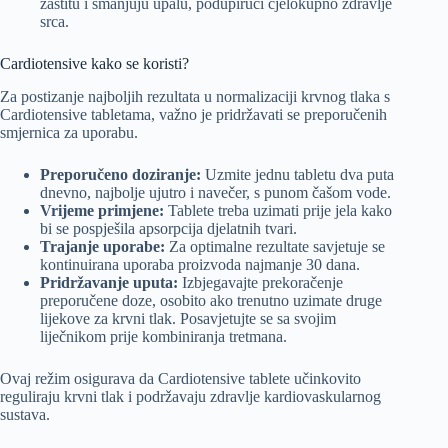
zaštitu i smanjuju upalu, podupirući cjelokupno zdravlje
srca.
Cardiotensive kako se koristi?
Za postizanje najboljih rezultata u normalizaciji krvnog tlaka s
Cardiotensive tabletama, važno je pridržavati se preporučenih
smjernica za uporabu.
Preporučeno doziranje:
Uzmite jednu tabletu dva puta
dnevno, najbolje ujutro i navečer, s punom čašom vode.
Vrijeme primjene:
Tablete treba uzimati prije jela kako
bi se pospješila apsorpcija djelatnih tvari.
Trajanje uporabe:
Za optimalne rezultate savjetuje se
kontinuirana uporaba proizvoda najmanje 30 dana.
Pridržavanje uputa:
Izbjegavajte prekoračenje
preporučene doze, osobito ako trenutno uzimate druge
lijekove za krvni tlak. Posavjetujte se sa svojim
liječnikom prije kombiniranja tretmana.
Ovaj režim osigurava da Cardiotensive tablete učinkovito
reguliraju krvni tlak i podržavaju zdravlje kardiovaskularnog
sustava.