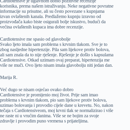
Cardiotensive je uglavnom dobio pozitivne recenzije
korisnika, prema našem istraživanju. Neke negativne povratne
informacije su prisutne, ali su često povezane s kupnjama
izvan ovlaštenih kanala. Predlažemo kupnju izravno od
proizvođača kako biste osigurali bolje iskustvo, budući da
većina ovlaštenih kupaca ima dobre recenzije.
Cardiotensive me spasio od glavobolje
Svako ljeto imala sam problema s krvnim tlakom. Sve je to
zbog nasljedne hipertenzije. Pila sam lijekove protiv bolova,
ali sam znala da to nije rješenje. Rješenje je došlo s kapsulama
Cardiotensive. Otkad uzimam ovaj preparat, hipertenzija me
više ne muči. Ovo ljeto nisam imala glavobolju niti jedan dan.
Marija R.
Već dugo se nisam osjećao ovako dobro
Cardiotensive je promijenio moj život. Prije sam imao
problema s krvnim tlakom, pio sam lijekove protiv bolova,
uzimao bolovanja i provodio cijele dane u krevetu. No, nakon
tečaja s Cardiotensiveom, moj krvni tlak se normalizirao i više
ne raste ni u vrućim danima. Više se ne bojim za svoje
zdravlje i provodim puno vremena s prijateljima.