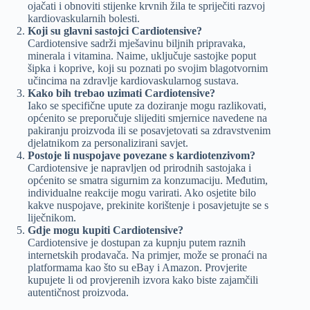
ojačati i obnoviti stijenke krvnih žila te spriječiti razvoj
kardiovaskularnih bolesti.
Koji su glavni sastojci Cardiotensive?
Cardiotensive sadrži mješavinu biljnih pripravaka,
minerala i vitamina. Naime, uključuje sastojke poput
šipka i koprive, koji su poznati po svojim blagotvornim
učincima na zdravlje kardiovaskularnog sustava.
Kako bih trebao uzimati Cardiotensive?
Iako se specifične upute za doziranje mogu razlikovati,
općenito se preporučuje slijediti smjernice navedene na
pakiranju proizvoda ili se posavjetovati sa zdravstvenim
djelatnikom za personalizirani savjet.
Postoje li nuspojave povezane s kardiotenzivom?
Cardiotensive je napravljen od prirodnih sastojaka i
općenito se smatra sigurnim za konzumaciju. Međutim,
individualne reakcije mogu varirati. Ako osjetite bilo
kakve nuspojave, prekinite korištenje i posavjetujte se s
liječnikom.
Gdje mogu kupiti Cardiotensive?
Cardiotensive je dostupan za kupnju putem raznih
internetskih prodavača. Na primjer, može se pronaći na
platformama kao što su eBay i Amazon. Provjerite
kupujete li od provjerenih izvora kako biste zajamčili
autentičnost proizvoda.