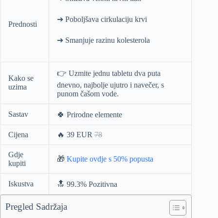
➔ Poboljšava cirkulaciju krvi
Prednosti
➔ Smanjuje razinu kolesterola
👉 Uzmite jednu tabletu dva puta
Kako se
dnevno, najbolje ujutro i navečer, s
uzima
punom čašom vode.
Sastav
🍀 Prirodne elemente
Cijena
🔥 39 EUR
78
Gdje
🎁
Kupite ovdje s 50% popusta
kupiti
Iskustva
🔝 99.3% Pozitivna
Pregled Sadržaja