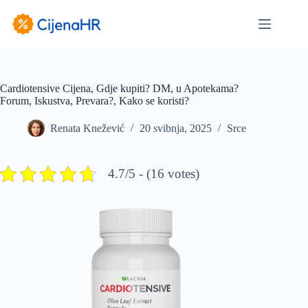
Preskoči
na
sadržaj
Cardiotensive Cijena, Gdje kupiti? DM, u Apotekama?
Forum, Iskustva, Prevara?, Kako se koristi?
Renata Knežević
20 svibnja, 2025
Srce
4.7/5 - (16 votes)