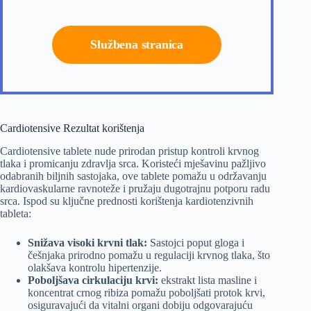
Službena stranica
Cardiotensive Rezultat korištenja
Cardiotensive tablete nude prirodan pristup kontroli krvnog
tlaka i promicanju zdravlja srca. Koristeći mješavinu pažljivo
odabranih biljnih sastojaka, ove tablete pomažu u održavanju
kardiovaskularne ravnoteže i pružaju dugotrajnu potporu radu
srca. Ispod su ključne prednosti korištenja kardiotenzivnih
tableta:
Snižava visoki krvni tlak:
Sastojci poput gloga i
češnjaka prirodno pomažu u regulaciji krvnog tlaka, što
olakšava kontrolu hipertenzije.
Poboljšava cirkulaciju krvi:
ekstrakt lista masline i
koncentrat crnog ribiza pomažu poboljšati protok krvi,
osiguravajući da vitalni organi dobiju odgovarajuću