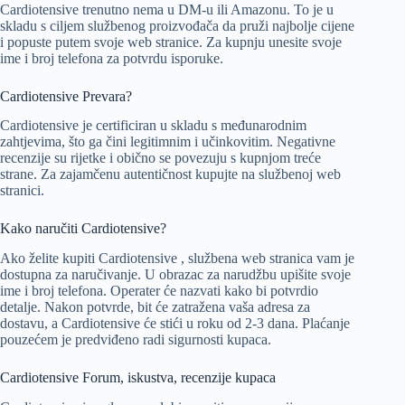
Cardiotensive trenutno nema u DM-u ili Amazonu. To je u
skladu s ciljem službenog proizvođača da pruži najbolje cijene
i popuste putem svoje web stranice. Za kupnju unesite svoje
ime i broj telefona za potvrdu isporuke.
Cardiotensive Prevara?
Cardiotensive je certificiran u skladu s međunarodnim
zahtjevima, što ga čini legitimnim i učinkovitim. Negativne
recenzije su rijetke i obično se povezuju s kupnjom treće
strane. Za zajamčenu autentičnost kupujte na službenoj web
stranici.
Kako naručiti Cardiotensive?
Ako želite kupiti Cardiotensive , službena web stranica vam je
dostupna za naručivanje. U obrazac za narudžbu upišite svoje
ime i broj telefona. Operater će nazvati kako bi potvrdio
detalje. Nakon potvrde, bit će zatražena vaša adresa za
dostavu, a Cardiotensive će stići u roku od 2-3 dana. Plaćanje
pouzećem je predviđeno radi sigurnosti kupaca.
Cardiotensive Forum, iskustva, recenzije kupaca