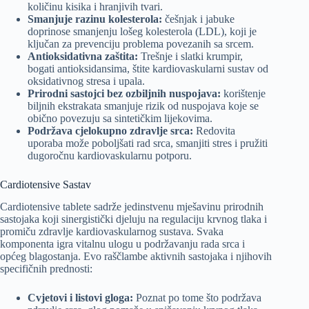
količinu kisika i hranjivih tvari.
Smanjuje razinu kolesterola:
češnjak i jabuke
doprinose smanjenju lošeg kolesterola (LDL), koji je
ključan za prevenciju problema povezanih sa srcem.
Antioksidativna zaštita:
Trešnje i slatki krumpir,
bogati antioksidansima, štite kardiovaskularni sustav od
oksidativnog stresa i upala.
Prirodni sastojci bez ozbiljnih nuspojava:
korištenje
biljnih ekstrakata smanjuje rizik od nuspojava koje se
obično povezuju sa sintetičkim lijekovima.
Podržava cjelokupno zdravlje srca:
Redovita
uporaba može poboljšati rad srca, smanjiti stres i pružiti
dugoročnu kardiovaskularnu potporu.
Cardiotensive Sastav
Cardiotensive tablete sadrže jedinstvenu mješavinu prirodnih
sastojaka koji sinergistički djeluju na regulaciju krvnog tlaka i
promiču zdravlje kardiovaskularnog sustava. Svaka
komponenta igra vitalnu ulogu u podržavanju rada srca i
općeg blagostanja. Evo raščlambe aktivnih sastojaka i njihovih
specifičnih prednosti:
Cvjetovi i listovi gloga:
Poznat po tome što podržava