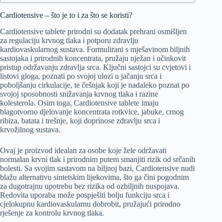
Cardiotensive – što je to i za što se koristi?
Cardiotensive tablete prirodni su dodatak prehrani osmišljen
za regulaciju krvnog tlaka i potporu zdravlju
kardiovaskularnog sustava. Formulirani s mješavinom biljnih
sastojaka i prirodnih koncentrata, pružaju nježan i učinkovit
pristup održavanju zdravlja srca. Ključni sastojci su cvjetovi i
listovi gloga, poznati po svojoj ulozi u jačanju srca i
poboljšanju cirkulacije, te češnjak koji je nadaleko poznat po
svojoj sposobnosti snižavanja krvnog tlaka i razine
kolesterola. Osim toga, Cardiotensive tablete imaju
blagotvorno djelovanje koncentrata rotkvice, jabuke, crnog
ribiza, batata i trešnje, koji doprinose zdravlju srca i
krvožilnog sustava.
Ovaj je proizvod idealan za osobe koje žele održavati
normalan krvni tlak i prirodnim putem smanjiti rizik od srčanih
bolesti. Sa svojim sastavom na biljnoj bazi, Cardiotensive nudi
blažu alternativu sintetskim lijekovima, što ga čini pogodnim
za dugotrajnu upotrebu bez rizika od ozbiljnih nuspojava.
Redovita uporaba može pospješiti bolju funkciju srca i
cjelokupnu kardiovaskularnu dobrobit, pružajući prirodno
rješenje za kontrolu krvnog tlaka.