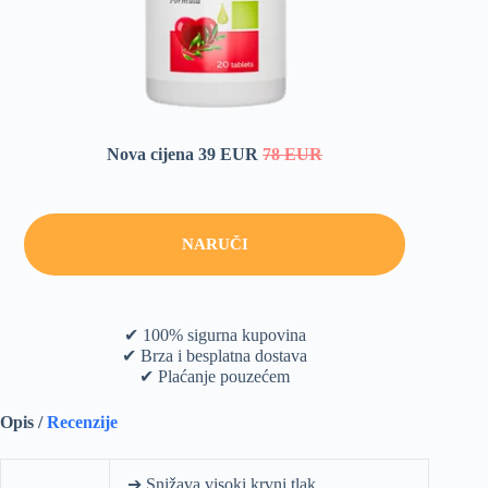
Nova cijena 39 EUR
78 EUR
NARUČI
✔ 100% sigurna kupovina
✔ Brza i besplatna dostava
✔ Plaćanje pouzećem
Opis /
Recenzije
➔ Snižava visoki krvni tlak