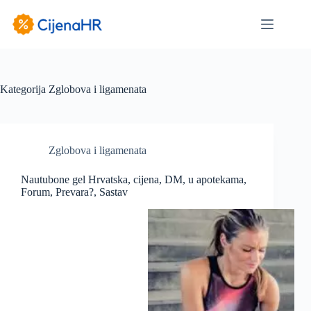
Preskoči
na
sadržaj
Kategorija
Zglobova i ligamenata
Zglobova i ligamenata
Nautubone gel Hrvatska, cijena, DM, u apotekama,
Forum, Prevara?, Sastav