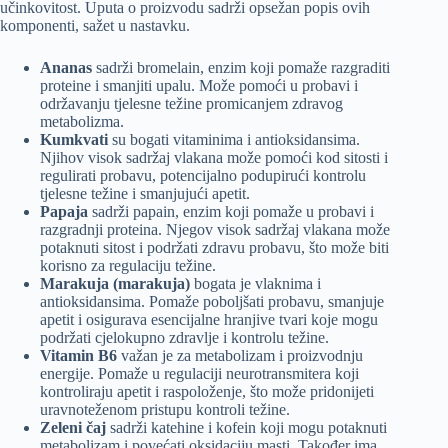
učinkovitost. Uputa o proizvodu sadrži opsežan popis ovih
komponenti, sažet u nastavku.
Ananas
sadrži bromelain, enzim koji pomaže razgraditi
proteine i smanjiti upalu. Može pomoći u probavi i
održavanju tjelesne težine promicanjem zdravog
metabolizma.
Kumkvati
su bogati vitaminima i antioksidansima.
Njihov visok sadržaj vlakana može pomoći kod sitosti i
regulirati probavu, potencijalno podupirući kontrolu
tjelesne težine i smanjujući apetit.
Papaja
sadrži papain, enzim koji pomaže u probavi i
razgradnji proteina. Njegov visok sadržaj vlakana može
potaknuti sitost i podržati zdravu probavu, što može biti
korisno za regulaciju težine.
Marakuja (marakuja)
bogata je vlaknima i
antioksidansima. Pomaže poboljšati probavu, smanjuje
apetit i osigurava esencijalne hranjive tvari koje mogu
podržati cjelokupno zdravlje i kontrolu težine.
Vitamin B6
važan je za metabolizam i proizvodnju
energije. Pomaže u regulaciji neurotransmitera koji
kontroliraju apetit i raspoloženje, što može pridonijeti
uravnoteženom pristupu kontroli težine.
Zeleni čaj
sadrži katehine i kofein koji mogu potaknuti
metabolizam i povećati oksidaciju masti. Također ima