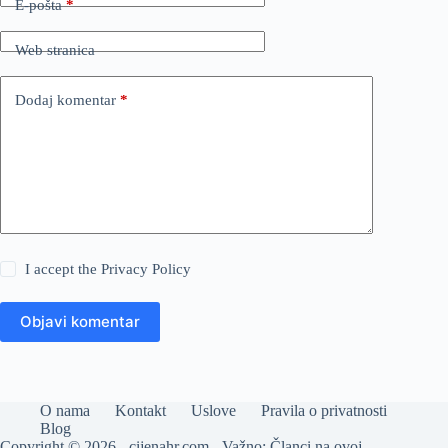
E-pošta
*
Web stranica
Dodaj komentar
*
I accept the
Privacy Policy
Objavi komentar
O nama
Kontakt
Uslove
Pravila o privatnosti
Blog
Copyright © 2026 - cijenahr.com - Važno: Članci na ovoj