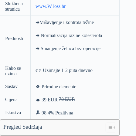
Službena
www.W-loss.hr
stranica
➔Mršavljenje i kontrola težine
➔ Normalizacija razine kolesterola
Prednosti
➔ Smanjenje želuca bez operacije
Kako se
👉
Uzimajte 1-2 puta dnevno
uzima
Sastav
🍀 Prirodne elemente
78 EUR
Cijena
🔥 39 EUR
Iskustva
🔝 98.4% Pozitivna
Pregled Sadržaja