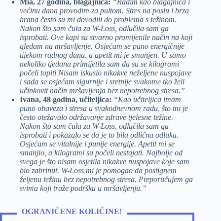
Mia, 27 godina, blagajnica:
“Radim kao blagajnica i
većinu dana provodim za pultom. Stres na poslu i brza
hrana često su mi dovodili do problema s težinom.
Nakon što sam čula za W-Loss, odlučila sam ga
isprobati. Ove kapi su stvarno promijenile način na koji
gledam na mršavljenje. Osjećam se puno energičnije
tijekom radnog dana, a apetit mi je smanjen. U samo
nekoliko tjedana primijetila sam da su se kilogrami
počeli topiti Nisam iskusio nikakve neželjene nuspojave
i sada se osjećam sigurnije i sretnije svakome tko želi
učinkovit način mršavljenja bez nepotrebnog stresa.”
Ivana, 48 godina, učiteljica:
“Kao učiteljica imam
puno obaveza i stresa u svakodnevnom radu, što mi je
često otežavalo održavanje zdrave tjelesne težine.
Nakon što sam čula za W-Loss, odlučila sam ga
isprobati i pokazalo se da je to bila odlična odluka.
Osjećam se vitalnije i punije energije. Apetit mi se
smanjio, a kilogrami su počeli nestajati. Najbolje od
svega je što nisam osjetila nikakve nuspojave koje sam
bio zabrinut. W-Loss mi je pomogao da postignem
željenu težinu bez nepotrebnog stresa. Preporučujem ga
svima koji traže podršku u mršavljenju.”
OGRANIČENE KOLIČINE!