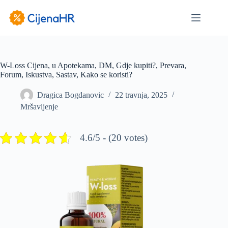
Preskoči
na
sadržaj
W-Loss Cijena, u Apotekama, DM, Gdje kupiti?, Prevara,
Forum, Iskustva, Sastav, Kako se koristi?
Dragica Bogdanovic
22 travnja, 2025
Mršavljenje
4.6/5 - (20 votes)