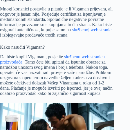
Mnogi korisnici postavljaju pitanje je li Vigaman prijevara, ali
odgovor je jasan: nije. Posjeduje certifikat za ispunjavanje
međunarodnih standarda. Sporadične negativne povratne
informacije povezane su s kupnjama trećih strana. Kako biste
osigurali autentičnost, kupujte samo na
službenoj web stranici
i izbjegavajte prodavače trećih strana.
Kako naručiti Vigaman?
Da biste kupili Vigaman , posjetite
službenu web stranicu
proizvođača
. Tamo ćete biti upitani da ispunite obrazac za
narudžbu unosom svog imena i broja telefona. Nakon toga,
operater će vas nazvati radi provjere vaše narudžbe. Prilikom
razgovora s operaterom navedite željenu adresu za dostavu i
možete očekivati dolazak Vašeg Vigamana u roku od 1-2
dana. Plaćanje je moguće izvršiti po isporuci, jer je ovaj način
odabrao proizvođač kako bi zajamčio sigurnost kupaca.