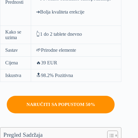
Prednosti
➔Bolja kvaliteta erekcije
Kako se
👆1 do 2 tablete dnevno
uzima
Sastav
🌱Prirodne elemente
Cijena
🔥39 EUR
Iskustva
🔝98.2% Pozitivna
NARUČITI SA POPUSTOM 50%
Pregled Sadržaja