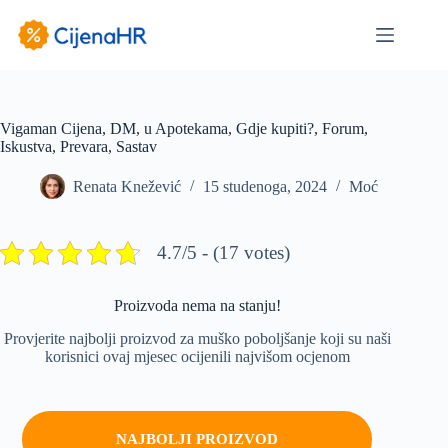
Preskoči
na
sadržaj
Vigaman Cijena, DM, u Apotekama, Gdje kupiti?, Forum,
Iskustva, Prevara, Sastav
Renata Knežević
15 studenoga, 2024
Moć
4.7/5 - (17 votes)
Proizvoda nema na stanju!
Provjerite najbolji proizvod za muško poboljšanje koji su naši
korisnici ovaj mjesec ocijenili najvišom ocjenom
NAJBOLJI PROIZVOD