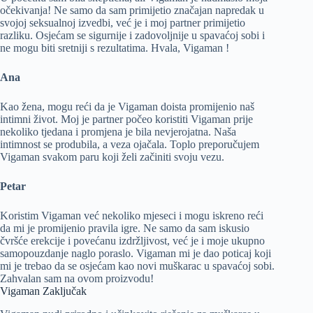
očekivanja! Ne samo da sam primijetio značajan napredak u
svojoj seksualnoj izvedbi, već je i moj partner primijetio
razliku. Osjećam se sigurnije i zadovoljnije u spavaćoj sobi i
ne mogu biti sretniji s rezultatima. Hvala, Vigaman !
Ana
Kao žena, mogu reći da je Vigaman doista promijenio naš
intimni život. Moj je partner počeo koristiti Vigaman prije
nekoliko tjedana i promjena je bila nevjerojatna. Naša
intimnost se produbila, a veza ojačala. Toplo preporučujem
Vigaman svakom paru koji želi začiniti svoju vezu.
Petar
Koristim Vigaman već nekoliko mjeseci i mogu iskreno reći
da mi je promijenio pravila igre. Ne samo da sam iskusio
čvršće erekcije i povećanu izdržljivost, već je i moje ukupno
samopouzdanje naglo poraslo. Vigaman mi je dao poticaj koji
mi je trebao da se osjećam kao novi muškarac u spavaćoj sobi.
Zahvalan sam na ovom proizvodu!
Vigaman Zaključak