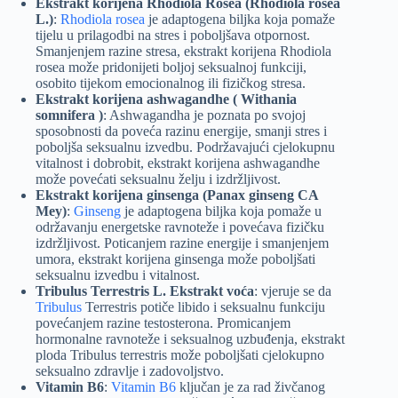
Ekstrakt korijena Rhodiola Rosea (Rhodiola rosea
L.)
:
Rhodiola rosea
je adaptogena biljka koja pomaže
tijelu u prilagodbi na stres i poboljšava otpornost.
Smanjenjem razine stresa, ekstrakt korijena Rhodiola
rosea može pridonijeti boljoj seksualnoj funkciji,
osobito tijekom emocionalnog ili fizičkog stresa.
Ekstrakt korijena ashwagandhe ( Withania
somnifera )
: Ashwagandha je poznata po svojoj
sposobnosti da poveća razinu energije, smanji stres i
poboljša seksualnu izvedbu. Podržavajući cjelokupnu
vitalnost i dobrobit, ekstrakt korijena ashwagandhe
može povećati seksualnu želju i izdržljivost.
Ekstrakt korijena ginsenga (Panax ginseng CA
Mey)
:
Ginseng
je adaptogena biljka koja pomaže u
održavanju energetske ravnoteže i povećava fizičku
izdržljivost. Poticanjem razine energije i smanjenjem
umora, ekstrakt korijena ginsenga može poboljšati
seksualnu izvedbu i vitalnost.
Tribulus Terrestris L. Ekstrakt voća
: vjeruje se da
Tribulus
Terrestris potiče libido i seksualnu funkciju
povećanjem razine testosterona. Promicanjem
hormonalne ravnoteže i seksualnog uzbuđenja, ekstrakt
ploda Tribulus terrestris može poboljšati cjelokupno
seksualno zdravlje i zadovoljstvo.
Vitamin B6
:
Vitamin B6
ključan je za rad živčanog