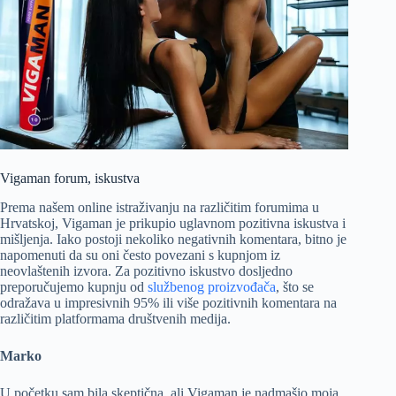
Vigaman forum, iskustva
Prema našem online istraživanju na različitim forumima u
Hrvatskoj, Vigaman je prikupio uglavnom pozitivna iskustva i
mišljenja. Iako postoji nekoliko negativnih komentara, bitno je
napomenuti da su oni često povezani s kupnjom iz
neovlaštenih izvora. Za pozitivno iskustvo dosljedno
preporučujemo kupnju od
službenog proizvođača
, što se
odražava u impresivnih 95% ili više pozitivnih komentara na
različitim platformama društvenih medija.
Marko
U početku sam bila skeptična, ali Vigaman je nadmašio moja