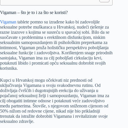
Vigaman – što je to i za što se koristi?
Vigaman
tablete pomno su izrađene kako bi zadovoljile
seksualne potrebe muškaraca u Hrvatskoj, nudeći rješenje za
razne izazove s kojima se susreću u spavaćoj sobi. Bilo da se
suočavate s problemima s erektilnom disfunkcijom, niskim
seksualnim samopouzdanjem ili psihološkim preprekama za
intimnost, Vigaman pruža holističku perspektivu poboljšanja
seksualne funkcije i zadovoljstva. Korištenjem snage prirodnih
sastojaka, Vigaman ima za cilj poboljšati cirkulaciju krvi,
potaknuti libido i promicati opću seksualnu dobrobit svojih
korisnika.
Kupci u Hrvatskoj mogu očekivati niz prednosti od
uključivanja Vigamana u svoju svakodnevnu rutinu. Od
doživljaja čvršćih i dugotrajnijih erekcija do uživanja u
pojačanoj seksualnoj želji i samopouzdanju, Vigaman ima za
cilj obogatiti intimne odnose i potaknuti veće zadovoljstvo
među partnerima. Štoviše, s njegovom sniženom cijenom od
50% nižom od redovne cijene, nikad nije bio prikladniji
trenutak da istražite dobrobiti Vigamana i revitalizirate svoje
seksualno zdravlje.