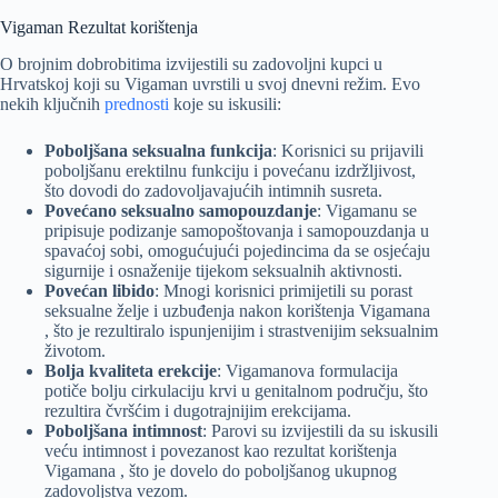
Vigaman Rezultat korištenja
O brojnim dobrobitima izvijestili su zadovoljni kupci u
Hrvatskoj koji su Vigaman uvrstili u svoj dnevni režim. Evo
nekih ključnih
prednosti
koje su iskusili:
Poboljšana seksualna funkcija
: Korisnici su prijavili
poboljšanu erektilnu funkciju i povećanu izdržljivost,
što dovodi do zadovoljavajućih intimnih susreta.
Povećano seksualno samopouzdanje
: Vigamanu se
pripisuje podizanje samopoštovanja i samopouzdanja u
spavaćoj sobi, omogućujući pojedincima da se osjećaju
sigurnije i osnaženije tijekom seksualnih aktivnosti.
Povećan libido
: Mnogi korisnici primijetili su porast
seksualne želje i uzbuđenja nakon korištenja Vigamana
, što je rezultiralo ispunjenijim i strastvenijim seksualnim
životom.
Bolja kvaliteta erekcije
: Vigamanova formulacija
potiče bolju cirkulaciju krvi u genitalnom području, što
rezultira čvršćim i dugotrajnijim erekcijama.
Poboljšana intimnost
: Parovi su izvijestili da su iskusili
veću intimnost i povezanost kao rezultat korištenja
Vigamana , što je dovelo do poboljšanog ukupnog
zadovoljstva vezom.