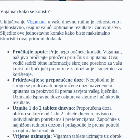
Vigaman kako se koristi?
Uključivanje
Vigamana
u vašu dnevnu rutinu je jednostavno i
jednostavno, osiguravajući optimalne rezultate i zadovoljstvo.
Slijedite ove jednostavne korake kako biste maksimalno
iskoristili ovaj prirodni dodatak:
Pročitajte upute
: Prije nego počnete koristiti Vigaman,
pažljivo pročitajte priloženi priručnik s uputama. Ovaj
vodič sadrži bitne informacije skrojene posebno za vašu
korist, uključujući preporuke za doziranje i smjernice za
korištenje.
Pridržavajte se preporučene doze
: Neophodno je
strogo se pridržavati preporučene doze navedene u
uputama za proizvod ili prema savjetu vašeg liječnika.
Uzimanje ispravne doze osigurava sigurne i učinkovite
rezultate.
Uzmite 1 do 2 tablete dnevno
: Preporučena doza
obično se kreće od 1 do 2 tablete dnevno, ovisno o
individualnim potrebama i preferencijama. Započnite s
najnižom radnom dozom i prilagodite je prema potrebi
za optimalne rezultate.
Vrijeme uzimanja:
Vigaman tablete uzimajte uz obrok