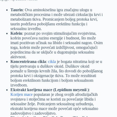
Taurin
: Ova aminokiselina igra značajnu ulogu u
metaboličkim procesima i može ubrzati cirkulaciju krvi i
metabolizam tkiva. Promicanjem boljeg protoka krvi,
taurin podržava poboljšanu erektilnu funkciju i
seksualnu izvedbu.
Kofein
: poznat po svojim stimulirajućim svojstvima,
kofein povećava razinu energije i budnost, što može
imati pozitivan učinak na libido i seksualni nagon. Osim
toga, kofein može povećati izdržljivost, omogućujući
pojedincima da se uključe u dugotrajniju seksualnu
aktivnost.
Koncentrirana cikla
:
cikla
je bogata nitratima koji se u
tijelu pretvaraju u dušikov oksid. Dušikov oksid
pomaže u širenju krvnih žila, što dovodi do poboljšanog
protoka krvi i oksigenacije tkiva. To može rezultirati
boljom erektilnom funkcijom i boljom seksualnom
izvedbom.
Ekstrakt korijena mace (Lepidium meyenii )
:
Korijen mace
popularan je zbog svojih afrodizijačkih
svojstava i stoljećima se koristi za povećanje libida i
seksualne želje. Poticanjem seksualnog uzbuđenja,
ekstrakt korijena mace može povećati opće seksualno
zadovoljstvo i zadovoljstvo.