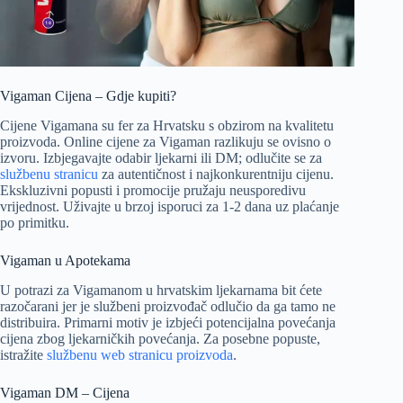
Vigaman Cijena – Gdje kupiti?
Cijene Vigamana su fer za Hrvatsku s obzirom na kvalitetu
proizvoda. Online cijene za Vigaman razlikuju se ovisno o
izvoru. Izbjegavajte odabir ljekarni ili DM; odlučite se za
službenu stranicu
za autentičnost i najkonkurentniju cijenu.
Ekskluzivni popusti i promocije pružaju neusporedivu
vrijednost. Uživajte u brzoj isporuci za 1-2 dana uz plaćanje
po primitku.
Vigaman u Apotekama
U potrazi za Vigamanom u hrvatskim ljekarnama bit ćete
razočarani jer je službeni proizvođač odlučio da ga tamo ne
distribuira. Primarni motiv je izbjeći potencijalna povećanja
cijena zbog ljekarničkih povećanja. Za posebne popuste,
istražite
službenu web stranicu proizvoda
.
Vigaman DM – Cijena