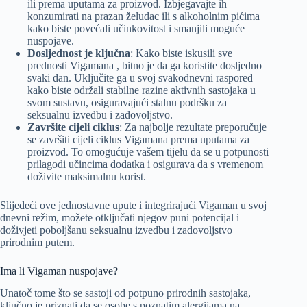
ili prema uputama za proizvod. Izbjegavajte ih
konzumirati na prazan želudac ili s alkoholnim pićima
kako biste povećali učinkovitost i smanjili moguće
nuspojave.
Dosljednost je ključna
: Kako biste iskusili sve
prednosti Vigamana , bitno je da ga koristite dosljedno
svaki dan. Uključite ga u svoj svakodnevni raspored
kako biste održali stabilne razine aktivnih sastojaka u
svom sustavu, osiguravajući stalnu podršku za
seksualnu izvedbu i zadovoljstvo.
Završite cijeli ciklus
: Za najbolje rezultate preporučuje
se završiti cijeli ciklus Vigamana prema uputama za
proizvod. To omogućuje vašem tijelu da se u potpunosti
prilagodi učincima dodatka i osigurava da s vremenom
doživite maksimalnu korist.
Slijedeći ove jednostavne upute i integrirajući Vigaman u svoj
dnevni režim, možete otključati njegov puni potencijal i
doživjeti poboljšanu seksualnu izvedbu i zadovoljstvo
prirodnim putem.
Ima li Vigaman nuspojave?
Unatoč tome što se sastoji od potpuno prirodnih sastojaka,
ključno je priznati da se osobe s poznatim alergijama na