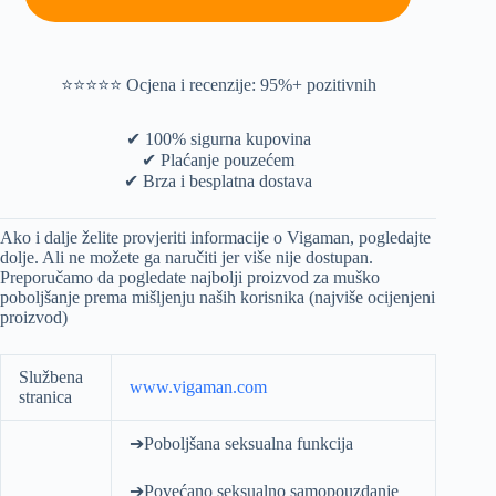
⭐️⭐️⭐️⭐️⭐️ Ocjena i recenzije: 95%+ pozitivnih
✔ 100% sigurna kupovina
✔ Plaćanje pouzećem
✔ Brza i besplatna dostava
Ako i dalje želite provjeriti informacije o Vigaman, pogledajte
dolje. Ali ne možete ga naručiti jer više nije dostupan.
Preporučamo da pogledate najbolji proizvod za muško
poboljšanje prema mišljenju naših korisnika (najviše ocijenjeni
proizvod)
Službena
www.vigaman.com
stranica
➔Poboljšana seksualna funkcija
➔Povećano seksualno samopouzdanje