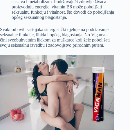
sustava i metabolizam. Podržavajući zdravlje živaca i
proizvodnju energije, vitamin B6 može poboljšati
seksualnu funkciju i vitalnost, što dovodi do poboljšanja
općeg seksualnog blagostanja.
Svaki od ovih sastojaka sinergistički djeluje na podržavanje
seksualne funkcije, libida i općeg blagostanja, što Vigaman
čini sveobuhvatnim lijekom za muškarce koji žele poboljšati
svoju seksualnu izvedbu i zadovoljstvo prirodnim putem.