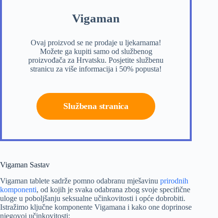
Vigaman
Ovaj proizvod se ne prodaje u ljekarnama!
Možete ga kupiti samo od službenog
proizvođača za Hrvatsku. Posjetite službenu
stranicu za više informacija i 50% popusta!
Službena stranica
Vigaman Sastav
Vigaman tablete sadrže pomno odabranu mješavinu
prirodnih
komponenti
, od kojih je svaka odabrana zbog svoje specifične
uloge u poboljšanju seksualne učinkovitosti i opće dobrobiti.
Istražimo ključne komponente Vigamana i kako one doprinose
njegovoj učinkovitosti: