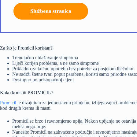
Službena stranica
Za što je Promicil koristan?
Trenutačno ublažavanje simptoma
Liječi korijen problema, a ne samo simptome
Prikladno za kućnu upotrebu bez potrebe za posjetom liječniku
Ne sadrži štetne tvari poput parabena, koristi samo prirodne sast
Dostupno po pristupačnoj cijeni
Kako koristiti PROMICIL?
Promicil
je dizajniran za jednostavnu primjenu, izbjegavajući probleme p
kod drugih krema ili masti.
Promicil se brzo i ravnomjerno upija. Nakon upijanja ne ostavlja
mekša nego prije.
Nanesite Promicil na zahvaćeno područje i ravnomjerno masirajt