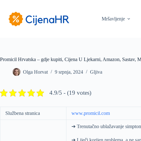
Preskoči
na
sadržaj
Mršavljenje
Promicil Hrvatska – gdje kupiti, Cijena U Ljekarni, Amazon, Sastav, Mi
Olga Horvat
9 srpnja, 2024
Gljiva
4.9/5 - (19 votes)
Službena stranica
www.promicil.com
➔ Trenutačno ublažavanje simpto
➔ Liječi korijen problema, a ne s