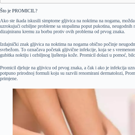
Što je PROMICIL?
Ako ste ikada iskusili simptome gljivica na noktima na nogama, možda st
uzrokujući ozbiljne probleme sa stopalima poput pukotina, neugodnih m
dizajniranu kremu za borbu protiv ovih problema od prvog znaka.
Izdajnički znak gljivica na noktima na nogama obično počinje neugod
svrbežom. To označava početak gljivične infekcije, koja se s vremeno
gubitka noktiju i ozbiljnog ljuštenja kože. Promicil dolazi u pomoć, bil
Promicil djeluje na gljivicu od prvog znaka, a čak i ako je infekcija uz
potpuno prirodnoj formuli koju su razvili renomirani dermatolozi, Prom
primjene.