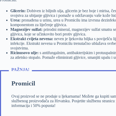
Glicerin:
Dobiven iz biljnih ulja, glicerin je bez boje i mirisa, č
svojstva za ubijanje gljivica i pomaže u održavanju vaše kože hid
Urea:
pronađena u urinu, urea u Promicilu ima izvrsna dezinfekci
komponentom za liječenje gljivica.
Magnezijev sulfat:
prirodni mineral, magnezijev sulfat smatra se 
gljivica, koje se učinkovito bori protiv gljivica.
Ekstrakt cvijeta nevena:
neven je ljekovita biljka s poviješću l
infekcije. Ekstrakt nevena u Promicilu trenutačno ublažava svrbež
svojstvima.
Ricinusovo ulje:
s antifungalnim, antibakterijskim i protuupalnim
za atletsko stopalo. Pomaže eliminirati gljivice, smanjiti upalu i u
PAŽNJA!
Promicil
Ovaj proizvod se ne prodaje u ljekarnama! Možete ga kupiti sa
službenog proizvođača za Hrvatsku. Posjetite službenu stranicu 
informacija i 50% popusta!