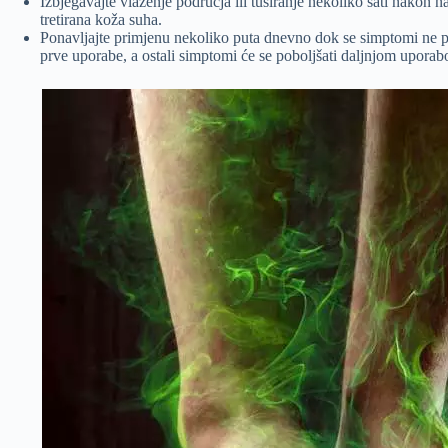
Izbjegavajte vlaženje područja ili tuširanje nekoliko sati nakon n
tretirana koža suha.
Ponavljajte primjenu nekoliko puta dnevno dok se simptomi ne po
prve uporabe, a ostali simptomi će se poboljšati daljnjom upora