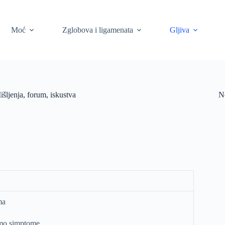
Moć
Zglobova i ligamenata
Gljiva
šljenja, forum, iskustva
N
ma
amo simptome