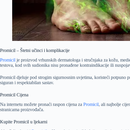
Promicil – Štetni učinci i komplikacije
Promicil
je proizvod vrhunskih dermatologa i stručnjaka za kožu, medici
testova, kod svih sudionika nisu pronađene kontraindikacije ili nuspoja
Promicil djeluje pod strogim sigurnosnim uvjetima, koristeći potpuno prir
siguran i respektabilan sastav.
Promicil Cijena
Na internetu možete pronaći raspon cijena za
Promicil
, ali najbolje ci
stranicama proizvođača.
Kupite Promicil u ljekarni