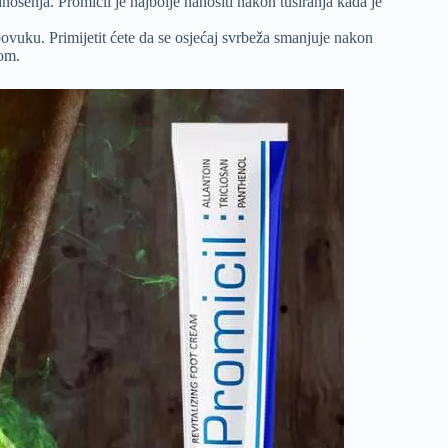
anošenja. Promicil je najbolje nanositi nakon tuširanja kada je
vuku. Primijetit ćete da se osjećaj svrbeža smanjuje nakon
bom.