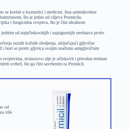
esto se koristi u kozmetici i medicini. Ima antimikrobna
ratiziranom, što je jedan od ciljeva Promicila.
jska i fungicidna svojstva, što je čini idealnom
jednim od najučinkovitijih i najsigurnijih sredstava protiv
iječenja raznih kožnih oboljenja, uključujući gljivične
 i bori se protiv gljivica svojim snažnim antigljivičnim
 svojstvima, ricinusovo ulje je učinkovit i prirodan tretman
miriti svrbež, što ga čini savršenim za Promicil.
mo od
za više