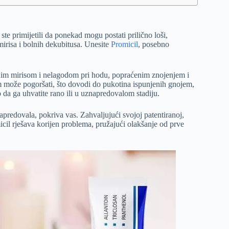
e primijetili da ponekad mogu postati prilično loši,
irisa i bolnih dekubitusa. Unesite
Promicil
, posebno
nim mirisom i nelagodom pri hodu, popraćenim znojenjem i
m može pogoršati, što dovodi do pukotina ispunjenih gnojem,
o da ga uhvatite rano ili u uznapredovalom stadiju.
napredovala, pokriva vas. Zahvaljujući svojoj patentiranoj,
icil rješava korijen problema, pružajući olakšanje od prve