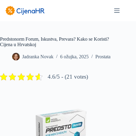
Preskoči
na
sadržaj
Predstonorm Forum, Iskustva, Prevara? Kako se Koristi?
Cijena u Hrvatskoj
Jadranka Novak
6 ožujka, 2025
Prostata
4.6/5 - (21 votes)