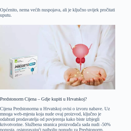
Općenito, nema većih nuspojava, ali je ključno uvijek pročitati
uputu.
Predstonorm Cijena – Gdje kupiti u Hrvatskoj?
Cijena Predstonorma u Hrvatskoj ovisi o izvoru nabave. Uz
mnoga web-mjesta koja nude ovaj proizvod, ključno je
odabrati prodavatelja od povjerenja kako biste izbjegli
krivotvorine. Službena stranica proizvođača sada nudi -50%
popusta, osiguravajući najbolju ponudu za Predstonorm.