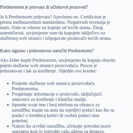
Predstonorm je prievara ili učinkovit proizvod?
Je li Predstonorm prijevara? Apsolutno ne. Certificiran je
prema međunarodnim standardima. Negativnih recenzija je
malo, često se odnose na kupnju od trećih strana. Zbog
autentičnosti, savjetujemo vam da kupujete isključivo na
službenoj web stranici i izbjegavate prodavače trećih strana.
Kako sigurno i jednostavno naručiti Predstonorm?
Ako želite kupiti Predstonorm, savjetujemo da kupnju obavite
putem službene web stranice proizvođača. Proces je
jednostavan i lak za korištenje. Slijedite ove korake:
Posjetite službenu web stranicu proizvođača
Predstonorma.
Pregledajte informacije o proizvodu, uključujući
smjernice za korištenje i kliničke studije.
Ispunite svoje ime i broj telefona na obrascu za
narudžbu; imajte na umu da osjetljivi podaci kao što su
podaci o kreditnoj kartici ili osobni podaci nisu
potrebni.
Nakon što izvršite narudžbu, očekujte potvrdni poziv
operatera koji će potvrditi vašu adresu za dostavu.