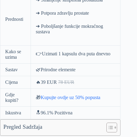
➔ Potpora zdravlju prostate
Prednosti
➔ Poboljšanje funkcije mokraćnog
sustava
Kako se
👉Uzimati 1 kapsulu dva puta dnevno
uzima
Sastav
🌿Prirodne elemente
Cijena
🔥39 EUR
78 EUR
Gdje
🎁
Kupujte ovdje uz 50% popusta
kupiti?
Iskustva
🔝96.1% Pozitivna
Pregled Sadržaja