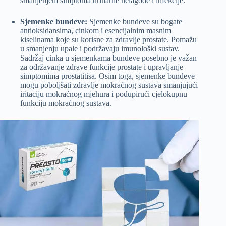
smanjenjem simptoma urinarne nelagode i infekcije.
Sjemenke bundeve:
Sjemenke bundeve su bogate
antioksidansima, cinkom i esencijalnim masnim
kiselinama koje su korisne za zdravlje prostate. Pomažu
u smanjenju upale i podržavaju imunološki sustav.
Sadržaj cinka u sjemenkama bundeve posebno je važan
za održavanje zdrave funkcije prostate i upravljanje
simptomima prostatitisa. Osim toga, sjemenke bundeve
mogu poboljšati zdravlje mokraćnog sustava smanjujući
iritaciju mokraćnog mjehura i podupirući cjelokupnu
funkciju mokraćnog sustava.