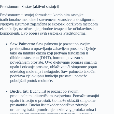
Predstonorm Sastav (aktivni sastojci)
Predstonorm u svojoj formulaciji kombinira sastojke
tradicionalne medicine i suvremena znanstvena dostignuća.
Njegova sigurnost zajamčena je ekološki održivom metodom
ekstrakcije, uz očuvanje prirodne terapeutske učinkovitosti
komponenti. Evo popisa svih sastojaka Predstonorma:
Saw Palmetto:
Saw palmetto je poznat po svojim
prednostima u upravljanju zdravljem prostate. Djeluje
tako da inhibira enzim koji pretvara testosteron u
dihidrotestosteron (DHT), hormon povezan s
povećanjem prostate. Ovo djelovanje pomaže smanjiti
upalu i oticanje prostate, ublažavajući simptome poput
učestalog mokrenja i nelagode. Saw palmetto također
podržava cjelokupnu funkciju prostate i pomaže
poboljšati protok mokraće.
Buchu list:
Buchu list je poznat po svojim
protuupalnim i diuretičkim svojstvima. Pomaže smanjiti
upalu i iritaciju u prostati, što može ublažiti simptome
prostatitisa. Buchu list također podržava zdravlje
urinarnog trakta promicanjem zdravog protoka urina i