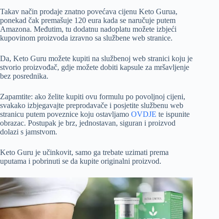
Takav način prodaje znatno povećava cijenu Keto Gurua,
ponekad čak premašuje 120 eura kada se naručuje putem
Amazona. Međutim, tu dodatnu nadoplatu možete izbjeći
kupovinom proizvoda izravno sa službene web stranice.
Da, Keto Guru možete kupiti na službenoj web stranici koju je
stvorio proizvođač, gdje možete dobiti kapsule za mršavljenje
bez posrednika.
Zapamtite: ako želite kupiti ovu formulu po povoljnoj cijeni,
svakako izbjegavajte preprodavače i posjetite službenu web
stranicu putem poveznice koju ostavljamo
OVDJE
te ispunite
obrazac. Postupak je brz, jednostavan, siguran i proizvod
dolazi s jamstvom.
Keto Guru je učinkovit, samo ga trebate uzimati prema
uputama i pobrinuti se da kupite originalni proizvod.