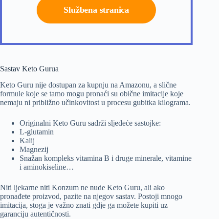
Službena stranica
Sastav Keto Gurua
Keto Guru nije dostupan za kupnju na Amazonu, a slične
formule koje se tamo mogu pronaći su obične imitacije koje
nemaju ni približno učinkovitost u procesu gubitka kilograma.
Originalni Keto Guru sadrži sljedeće sastojke:
L-glutamin
Kalij
Magnezij
Snažan kompleks vitamina B i druge minerale, vitamine
i aminokiseline…
Niti ljekarne niti Konzum ne nude Keto Guru, ali ako
pronađete proizvod, pazite na njegov sastav. Postoji mnogo
imitacija, stoga je važno znati gdje ga možete kupiti uz
garanciju autentičnosti.