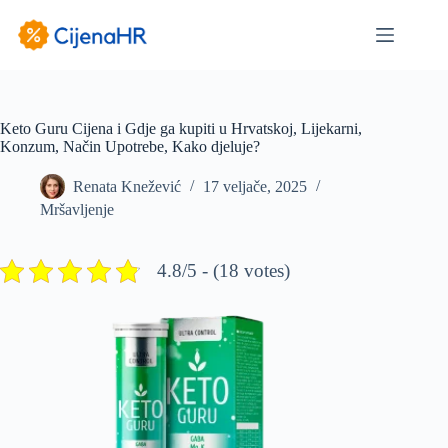
Preskoči
na
sadržaj
Keto Guru Cijena i Gdje ga kupiti u Hrvatskoj, Lijekarni,
Konzum, Način Upotrebe, Kako djeluje?
Renata Knežević
17 veljače, 2025
Mršavljenje
4.8/5 - (18 votes)