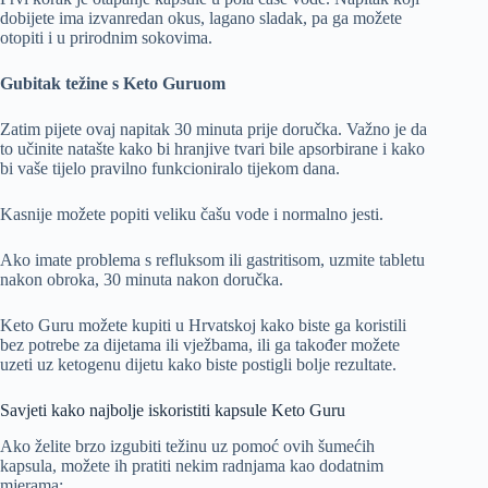
dobijete ima izvanredan okus, lagano sladak, pa ga možete
otopiti i u prirodnim sokovima.
Gubitak težine s Keto Guruom
Zatim pijete ovaj napitak 30 minuta prije doručka. Važno je da
to učinite natašte kako bi hranjive tvari bile apsorbirane i kako
bi vaše tijelo pravilno funkcioniralo tijekom dana.
Kasnije možete popiti veliku čašu vode i normalno jesti.
Ako imate problema s refluksom ili gastritisom, uzmite tabletu
nakon obroka, 30 minuta nakon doručka.
Keto Guru možete kupiti u Hrvatskoj kako biste ga koristili
bez potrebe za dijetama ili vježbama, ili ga također možete
uzeti uz ketogenu dijetu kako biste postigli bolje rezultate.
Savjeti kako najbolje iskoristiti kapsule Keto Guru
Ako želite brzo izgubiti težinu uz pomoć ovih šumećih
kapsula, možete ih pratiti nekim radnjama kao dodatnim
mjerama: