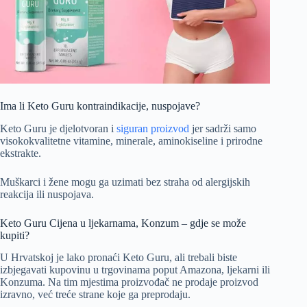
Ima li Keto Guru kontraindikacije, nuspojave?
Keto Guru je djelotvoran i
siguran proizvod
jer sadrži samo
visokokvalitetne vitamine, minerale, aminokiseline i prirodne
ekstrakte.
Muškarci i žene mogu ga uzimati bez straha od alergijskih
reakcija ili nuspojava.
Keto Guru Cijena u ljekarnama, Konzum – gdje se može
kupiti?
U Hrvatskoj je lako pronaći Keto Guru, ali trebali biste
izbjegavati kupovinu u trgovinama poput Amazona, ljekarni ili
Konzuma. Na tim mjestima proizvođač ne prodaje proizvod
izravno, već treće strane koje ga preprodaju.