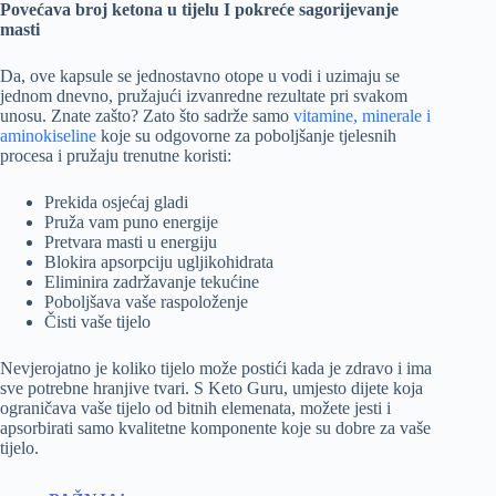
Povećava broj ketona u tijelu I pokreće sagorijevanje
masti
Da, ove kapsule se jednostavno otope u vodi i uzimaju se
jednom dnevno, pružajući izvanredne rezultate pri svakom
unosu. Znate zašto? Zato što sadrže samo
vitamine, minerale i
aminokiseline
koje su odgovorne za poboljšanje tjelesnih
procesa i pružaju trenutne koristi:
Prekida osjećaj gladi
Pruža vam puno energije
Pretvara masti u energiju
Blokira apsorpciju ugljikohidrata
Eliminira zadržavanje tekućine
Poboljšava vaše raspoloženje
Čisti vaše tijelo
Nevjerojatno je koliko tijelo može postići kada je zdravo i ima
sve potrebne hranjive tvari. S Keto Guru, umjesto dijete koja
ograničava vaše tijelo od bitnih elemenata, možete jesti i
apsorbirati samo kvalitetne komponente koje su dobre za vaše
tijelo.