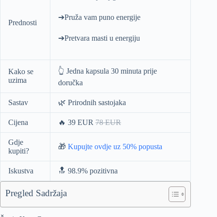
➔Pruža vam puno energije
Prednosti
➔Pretvara masti u energiju
👆 Jedna kapsula 30 minuta prije
Kako se
uzima
doručka
Sastav
🌿 Prirodnih sastojaka
Cijena
🔥 39 EUR
78 EUR
Gdje
🎁
Kupujte ovdje uz 50% popusta
kupiti?
Iskustva
🔝 98.9% pozitivna
Pregled Sadržaja