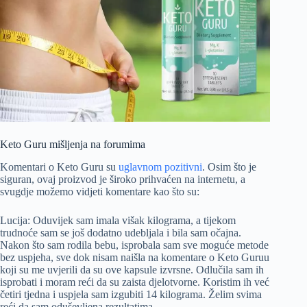
Keto Guru mišljenja na forumima
Komentari o Keto Guru su
uglavnom pozitivni
. Osim što je
siguran, ovaj proizvod je široko prihvaćen na internetu, a
svugdje možemo vidjeti komentare kao što su:
Lucija: Oduvijek sam imala višak kilograma, a tijekom
trudnoće sam se još dodatno udebljala i bila sam očajna.
Nakon što sam rodila bebu, isprobala sam sve moguće metode
bez uspjeha, sve dok nisam naišla na komentare o Keto Guruu
koji su me uvjerili da su ove kapsule izvrsne. Odlučila sam ih
isprobati i moram reći da su zaista djelotvorne. Koristim ih već
četiri tjedna i uspjela sam izgubiti 14 kilograma. Želim svima
reći da sam oduševljena rezultatima.