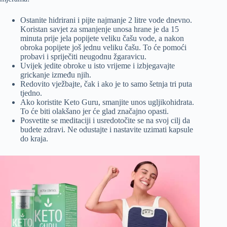
Ostanite hidrirani i pijte najmanje 2 litre vode dnevno.
Koristan savjet za smanjenje unosa hrane je da 15
minuta prije jela popijete veliku čašu vode, a nakon
obroka popijete još jednu veliku čašu. To će pomoći
probavi i spriječiti neugodnu žgaravicu.
Uvijek jedite obroke u isto vrijeme i izbjegavajte
grickanje između njih.
Redovito vježbajte, čak i ako je to samo šetnja tri puta
tjedno.
Ako koristite Keto Guru, smanjite unos ugljikohidrata.
To će biti olakšano jer će glad značajno opasti.
Posvetite se meditaciji i usredotočite se na svoj cilj da
budete zdravi. Ne odustajte i nastavite uzimati kapsule
do kraja.