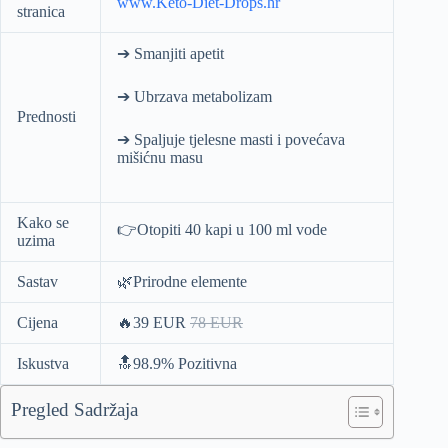
www.Keto-Diet-Drops.hr
stranica
➔ Smanjiti apetit
➔ Ubrzava metabolizam
Prednosti
➔ Spaljuje tjelesne masti i povećava
mišićnu masu
Kako se
👉Otopiti 40 kapi u 100 ml vode
uzima
Sastav
🌿Prirodne elemente
Cijena
🔥39 EUR
78 EUR
Iskustva
🔝98.9% Pozitivna
Pregled Sadržaja