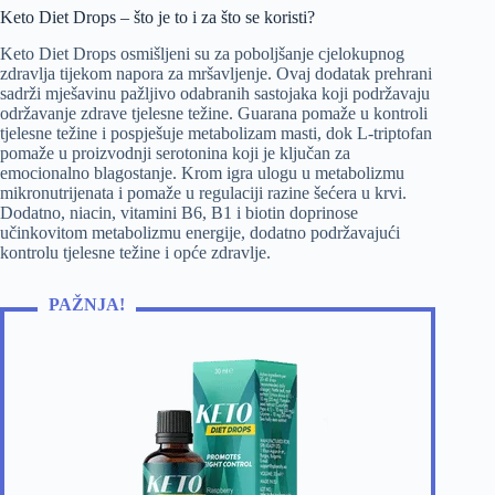
Keto Diet Drops – što je to i za što se koristi?
Keto Diet Drops osmišljeni su za poboljšanje cjelokupnog
zdravlja tijekom napora za mršavljenje. Ovaj dodatak prehrani
sadrži mješavinu pažljivo odabranih sastojaka koji podržavaju
održavanje zdrave tjelesne težine. Guarana pomaže u kontroli
tjelesne težine i pospješuje metabolizam masti, dok L-triptofan
pomaže u proizvodnji serotonina koji je ključan za
emocionalno blagostanje. Krom igra ulogu u metabolizmu
mikronutrijenata i pomaže u regulaciji razine šećera u krvi.
Dodatno, niacin, vitamini B6, B1 i biotin doprinose
učinkovitom metabolizmu energije, dodatno podržavajući
kontrolu tjelesne težine i opće zdravlje.
PAŽNJA!