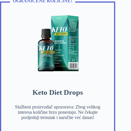
OGRANIČENE KOLIČINE!
Keto Diet Drops
Službeni proizvođač upozorava: Zbog velikog
interesa količine brzo ponestaju. Ne čekajte
posljednji trenutak i naručite već danas!