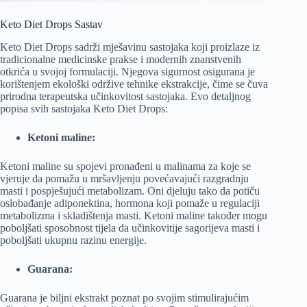
Keto Diet Drops Sastav
Keto Diet Drops sadrži mješavinu sastojaka koji proizlaze iz
tradicionalne medicinske prakse i modernih znanstvenih
otkrića u svojoj formulaciji. Njegova sigurnost osigurana je
korištenjem ekološki održive tehnike ekstrakcije, čime se čuva
prirodna terapeutska učinkovitost sastojaka. Evo detaljnog
popisa svih sastojaka Keto Diet Drops:
Ketoni maline:
Ketoni maline su spojevi pronađeni u malinama za koje se
vjeruje da pomažu u mršavljenju povećavajući razgradnju
masti i pospješujući metabolizam. Oni djeluju tako da potiču
oslobađanje adiponektina, hormona koji pomaže u regulaciji
metabolizma i skladištenja masti. Ketoni maline također mogu
poboljšati sposobnost tijela da učinkovitije sagorijeva masti i
poboljšati ukupnu razinu energije.
Guarana:
Guarana je biljni ekstrakt poznat po svojim stimulirajućim