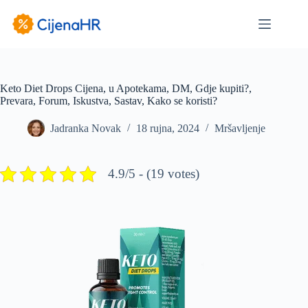
Preskoči
na
sadržaj
Keto Diet Drops Cijena, u Apotekama, DM, Gdje kupiti?,
Prevara, Forum, Iskustva, Sastav, Kako se koristi?
Jadranka Novak
18 rujna, 2024
Mršavljenje
4.9/5 - (19 votes)