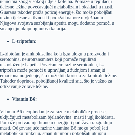
učincima zbog visokog udjela kofeina. Pomaže u regulaciji
tjelesne težine povećavajući metabolizam i oksidaciju masti.
Guarana također pruža poticaj energije, što može poboljšati
razinu tjelesne aktivnosti i podržati napore u vježbanju.
Njegova svojstva suzbijanja apetita mogu dodatno pomoći u
smanjenju ukupnog unosa kalorija.
L-triptofan:
L-triptofan je aminokiselina koja igra ulogu u proizvodnji
serotonina, neurotransmitera koji pomaže regulirati
raspoloženje i apetit. Povećanjem razine serotonina, L-
triptofan može pomoći u upravljanju žudnjom i smanjiti
emocionalno jedenje, što može biti korisno za kontrolu težine.
Također doprinosi poboljšanoj kvaliteti sna, što je važno za
održavanje zdrave težine.
Vitamin B6:
Vitamin B6 neophodan je za razne metaboličke procese,
uključujući metabolizam bjelančevina, masti i ugljikohidrata.
Pomaže pretvaranju hrane u energiju i podržava razgradnju
masti. Odgovarajuće razine vitamina B6 mogu poboljšati
metaboličku funkciju, smanjiti umor i poboljšati ukupnu