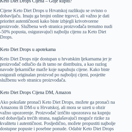
Keto Diet Drops Cijena – Gdje kupiti?
Cijene Keto Diet Drops u Hrvatskoj razlikuju se ovisno o
dobavljaču. Imaju ga brojni online trgovci, ali važno je dati
prioritet autentičnosti kako biste izbjegli krivotvorene
proizvode. Službena web stranica proizvođača trenutno nudi
-50% popusta, osiguravajući najbolju cijenu za Keto Diet
Drops.
Keto Diet Drops u apotekama
Keto Diet Drops nije dostupan u hrvatskim ljekarnama jer je
proizvođač odlučio da ih tamo ne distribuira, a kao razlog
navode ljekarničke marže koje napuhuju cijene. Kako biste
osigurali originalan proizvod po najboljoj cijeni, posjetite
službenu web stranicu proizvođača.
Keto Diet Drops Cijena DM, Amazon
Ako pokušate pronaći Keto Diet Drops, možete ga pronaći na
Amazonu ili DM-u u Hrvatskoj, ali mora se uzeti u obzir
važno upozorenje. Proizvođač izričito upozorava na kupnju
od dobavljača trećih strana, naglašavajući moguće rizike za
kvalitetu i autentičnost. Posljedično, možete propustiti najbolje
dostupne popuste i posebne ponude. Odabir Keto Diet Drops