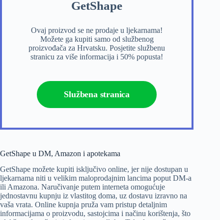
GetShape
Ovaj proizvod se ne prodaje u ljekarnama!
Možete ga kupiti samo od službenog
proizvođača za Hrvatsku. Posjetite službenu
stranicu za više informacija i 50% popusta!
Službena stranica
GetShape u DM, Amazon i apotekama
GetShape možete kupiti isključivo online, jer nije dostupan u
ljekarnama niti u velikim maloprodajnim lancima poput DM-a
ili Amazona. Naručivanje putem interneta omogućuje
jednostavnu kupnju iz vlastitog doma, uz dostavu izravno na
vaša vrata. Online kupnja pruža vam pristup detaljnim
informacijama o proizvodu, sastojcima i načinu korištenja, što