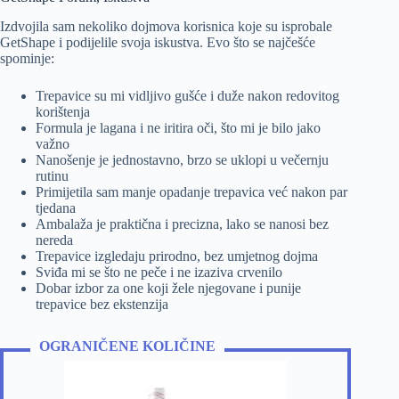
Izdvojila sam nekoliko dojmova korisnica koje su isprobale
GetShape i podijelile svoja iskustva. Evo što se najčešće
spominje:
Trepavice su mi vidljivo gušće i duže nakon redovitog
korištenja
Formula je lagana i ne iritira oči, što mi je bilo jako
važno
Nanošenje je jednostavno, brzo se uklopi u večernju
rutinu
Primijetila sam manje opadanje trepavica već nakon par
tjedana
Ambalaža je praktična i precizna, lako se nanosi bez
nereda
Trepavice izgledaju prirodno, bez umjetnog dojma
Sviđa mi se što ne peče i ne izaziva crvenilo
Dobar izbor za one koji žele njegovane i punije
trepavice bez ekstenzija
OGRANIČENE KOLIČINE