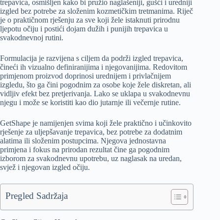
trepavica, osmišljen kako bi pružio naglašeniji, gušći i uredniji
izgled bez potrebe za složenim kozmetičkim tretmanima. Riječ
je o praktičnom rješenju za sve koji žele istaknuti prirodnu
ljepotu očiju i postići dojam dužih i punijih trepavica u
svakodnevnoj rutini.
Formulacija je razvijena s ciljem da podrži izgled trepavica,
čineći ih vizualno definiranijima i njegovanijima. Redovitom
primjenom proizvod doprinosi urednijem i privlačnijem
izgledu, što ga čini pogodnim za osobe koje žele diskretan, ali
vidljiv efekt bez pretjerivanja. Lako se uklapa u svakodnevnu
njegu i može se koristiti kao dio jutarnje ili večernje rutine.
GetShape je namijenjen svima koji žele praktično i učinkovito
rješenje za uljepšavanje trepavica, bez potrebe za dodatnim
alatima ili složenim postupcima. Njegova jednostavna
primjena i fokus na prirodan rezultat čine ga pogodnim
izborom za svakodnevnu upotrebu, uz naglasak na uredan,
svjež i njegovan izgled očiju.
Pregled Sadržaja