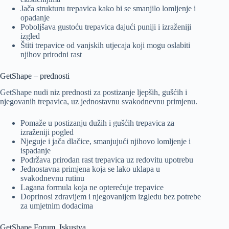
Jača strukturu trepavica kako bi se smanjilo lomljenje i
opadanje
Poboljšava gustoću trepavica dajući puniji i izraženiji
izgled
Štiti trepavice od vanjskih utjecaja koji mogu oslabiti
njihov prirodni rast
GetShape – prednosti
GetShape nudi niz prednosti za postizanje ljepših, gušćih i
njegovanih trepavica, uz jednostavnu svakodnevnu primjenu.
Pomaže u postizanju dužih i gušćih trepavica za
izraženiji pogled
Njeguje i jača dlačice, smanjujući njihovo lomljenje i
ispadanje
Podržava prirodan rast trepavica uz redovitu upotrebu
Jednostavna primjena koja se lako uklapa u
svakodnevnu rutinu
Lagana formula koja ne opterećuje trepavice
Doprinosi zdravijem i njegovanijem izgledu bez potrebe
za umjetnim dodacima
GetShape Forum, Iskustva