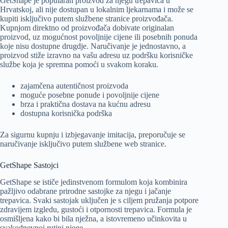
GetShape je popularan proizvod za njegu trepavica u
Hrvatskoj, ali nije dostupan u lokalnim ljekarnama i može se
kupiti isključivo putem službene stranice proizvođača.
Kupnjom direktno od proizvođača dobivate originalan
proizvod, uz mogućnost povoljnije cijene ili posebnih ponuda
koje nisu dostupne drugdje. Naručivanje je jednostavno, a
proizvod stiže izravno na vašu adresu uz podršku korisničke
službe koja je spremna pomoći u svakom koraku.
zajamčena autentičnost proizvoda
moguće posebne ponude i povoljnije cijene
brza i praktična dostava na kućnu adresu
dostupna korisnička podrška
Za sigurnu kupnju i izbjegavanje imitacija, preporučuje se
naručivanje isključivo putem službene web stranice.
GetShape Sastojci
GetShape se ističe jedinstvenom formulom koja kombinira
pažljivo odabrane prirodne sastojke za njegu i jačanje
trepavica. Svaki sastojak uključen je s ciljem pružanja potpore
zdravijem izgledu, gustoći i otpornosti trepavica. Formula je
osmišljena kako bi bila nježna, a istovremeno učinkovita u
svakodnevnoj rutini njege.