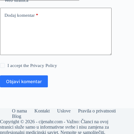
Web stranica
Dodaj komentar
*
I accept the
Privacy Policy
Objavi komentar
O nama
Kontakt
Uslove
Pravila o privatnosti
Blog
Copyright © 2026 - cijenahr.com - Važno: Članci na ovoj
stranici služe samo u informativne svrhe i nisu zamjena za
profesionalni medicinski savjet. Nemojte se samoliječiti,