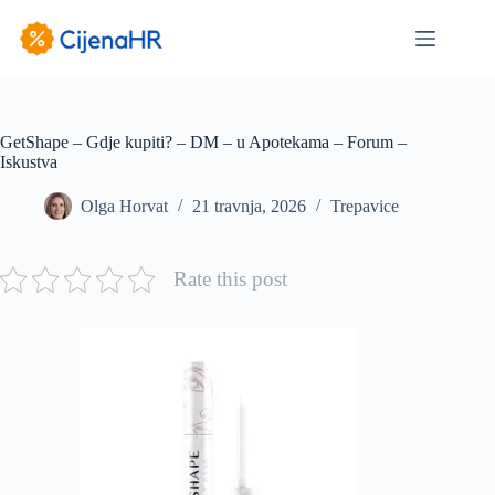
Preskoči
na
sadržaj
GetShape – Gdje kupiti? – DM – u Apotekama – Forum –
Iskustva
Olga Horvat
21 travnja, 2026
Trepavice
Rate this post