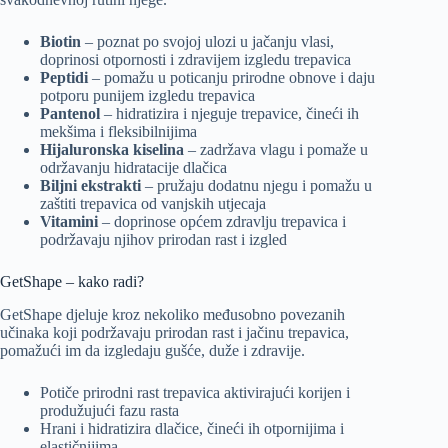
Biotin
– poznat po svojoj ulozi u jačanju vlasi,
doprinosi otpornosti i zdravijem izgledu trepavica
Peptidi
– pomažu u poticanju prirodne obnove i daju
potporu punijem izgledu trepavica
Pantenol
– hidratizira i njeguje trepavice, čineći ih
mekšima i fleksibilnijima
Hijaluronska kiselina
– zadržava vlagu i pomaže u
održavanju hidratacije dlačica
Biljni ekstrakti
– pružaju dodatnu njegu i pomažu u
zaštiti trepavica od vanjskih utjecaja
Vitamini
– doprinose općem zdravlju trepavica i
podržavaju njihov prirodan rast i izgled
GetShape – kako radi?
GetShape djeluje kroz nekoliko međusobno povezanih
učinaka koji podržavaju prirodan rast i jačinu trepavica,
pomažući im da izgledaju gušće, duže i zdravije.
Potiče prirodni rast trepavica aktivirajući korijen i
produžujući fazu rasta
Hrani i hidratizira dlačice, čineći ih otpornijima i
elastičnijima