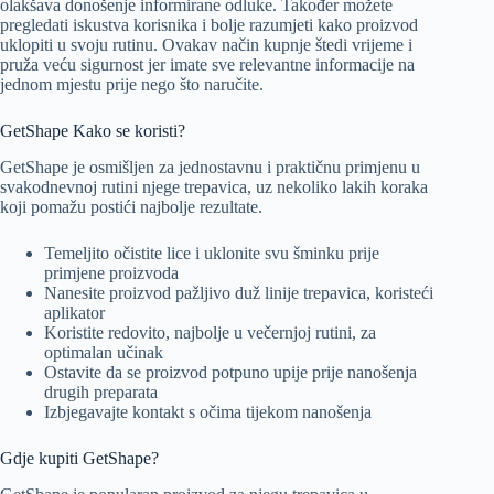
olakšava donošenje informirane odluke. Također možete
pregledati iskustva korisnika i bolje razumjeti kako proizvod
uklopiti u svoju rutinu. Ovakav način kupnje štedi vrijeme i
pruža veću sigurnost jer imate sve relevantne informacije na
jednom mjestu prije nego što naručite.
GetShape Kako se koristi?
GetShape je osmišljen za jednostavnu i praktičnu primjenu u
svakodnevnoj rutini njege trepavica, uz nekoliko lakih koraka
koji pomažu postići najbolje rezultate.
Temeljito očistite lice i uklonite svu šminku prije
primjene proizvoda
Nanesite proizvod pažljivo duž linije trepavica, koristeći
aplikator
Koristite redovito, najbolje u večernjoj rutini, za
optimalan učinak
Ostavite da se proizvod potpuno upije prije nanošenja
drugih preparata
Izbjegavajte kontakt s očima tijekom nanošenja
Gdje kupiti GetShape?