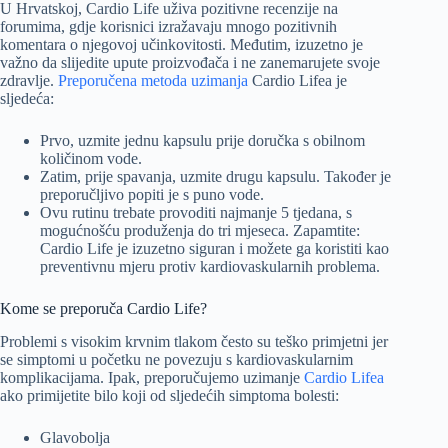
U Hrvatskoj, Cardio Life uživa pozitivne recenzije na
forumima, gdje korisnici izražavaju mnogo pozitivnih
komentara o njegovoj učinkovitosti. Međutim, izuzetno je
važno da slijedite upute proizvođača i ne zanemarujete svoje
zdravlje.
Preporučena metoda uzimanja
Cardio Lifea je
sljedeća:
Prvo, uzmite jednu kapsulu prije doručka s obilnom
količinom vode.
Zatim, prije spavanja, uzmite drugu kapsulu. Također je
preporučljivo popiti je s puno vode.
Ovu rutinu trebate provoditi najmanje 5 tjedana, s
mogućnošću produženja do tri mjeseca. Zapamtite:
Cardio Life je izuzetno siguran i možete ga koristiti kao
preventivnu mjeru protiv kardiovaskularnih problema.
Kome se preporuča Cardio Life?
Problemi s visokim krvnim tlakom često su teško primjetni jer
se simptomi u početku ne povezuju s kardiovaskularnim
komplikacijama. Ipak, preporučujemo uzimanje
Cardio Lifea
ako primijetite bilo koji od sljedećih simptoma bolesti:
Glavobolja