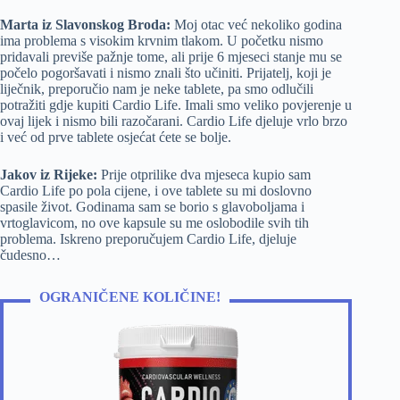
Marta iz Slavonskog Broda:
Moj otac već nekoliko godina
ima problema s visokim krvnim tlakom. U početku nismo
pridavali previše pažnje tome, ali prije 6 mjeseci stanje mu se
počelo pogoršavati i nismo znali što učiniti. Prijatelj, koji je
liječnik, preporučio nam je neke tablete, pa smo odlučili
potražiti gdje kupiti Cardio Life. Imali smo veliko povjerenje u
ovaj lijek i nismo bili razočarani. Cardio Life djeluje vrlo brzo
i već od prve tablete osjećat ćete se bolje.
Jakov iz Rijeke:
Prije otprilike dva mjeseca kupio sam
Cardio Life po pola cijene, i ove tablete su mi doslovno
spasile život. Godinama sam se borio s glavoboljama i
vrtoglavicom, no ove kapsule su me oslobodile svih tih
problema. Iskreno preporučujem Cardio Life, djeluje
čudesno…
OGRANIČENE KOLIČINE!