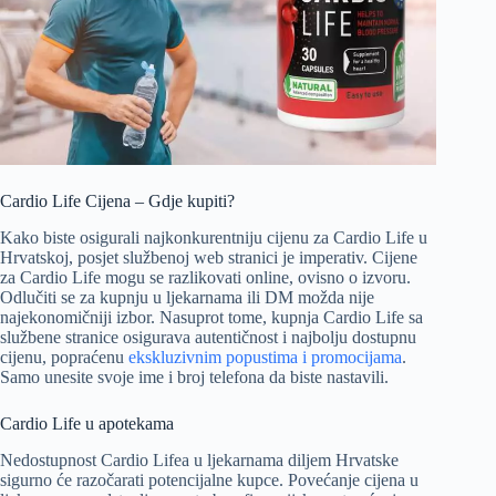
Cardio Life Cijena – Gdje kupiti?
Kako biste osigurali najkonkurentniju cijenu za Cardio Life u
Hrvatskoj, posjet službenoj web stranici je imperativ. Cijene
za Cardio Life mogu se razlikovati online, ovisno o izvoru.
Odlučiti se za kupnju u ljekarnama ili DM možda nije
najekonomičniji izbor. Nasuprot tome, kupnja Cardio Life sa
službene stranice osigurava autentičnost i najbolju dostupnu
cijenu, popraćenu
ekskluzivnim popustima i promocijama
.
Samo unesite svoje ime i broj telefona da biste nastavili.
Cardio Life u apotekama
Nedostupnost Cardio Lifea u ljekarnama diljem Hrvatske
sigurno će razočarati potencijalne kupce. Povećanje cijena u