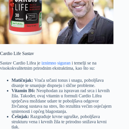
Cardio Life Sastav
Sastav Cardio Lifea je
iznimno siguran
i temelji se na
visokokvalitetnim prirodnim ekstraktima, kao što su:
Matičnjak:
Vraća srčani tonus i snagu, poboljšava
disanje te smanjuje dispneju i slične probleme.
Vitamin B6:
Neophodan za ispravan rad srca i krvnih
žila. Također, ovaj vitamin u formuli Cardio Lifea
sprječava moždane udare te poboljšava odgovor
živčanog sustava na stres, što rezultira većim osjećajem
smirenosti i općeg blagostanja.
Češnjak:
Razgrađuje krvne ugruške, poboljšava
strukturu vena i krvnih žila te prirodno snižava krvni
tlak.