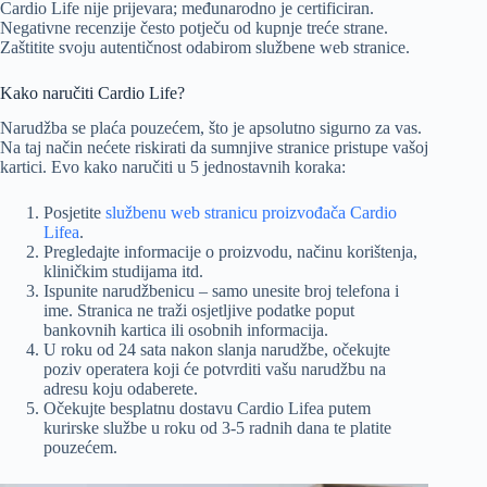
Cardio Life nije prijevara; međunarodno je certificiran.
Negativne recenzije često potječu od kupnje treće strane.
Zaštitite svoju autentičnost odabirom službene web stranice.
Kako naručiti Cardio Life?
Narudžba se plaća pouzećem, što je apsolutno sigurno za vas.
Na taj način nećete riskirati da sumnjive stranice pristupe vašoj
kartici. Evo kako naručiti u 5 jednostavnih koraka:
Posjetite
službenu web stranicu proizvođača Cardio
Lifea
.
Pregledajte informacije o proizvodu, načinu korištenja,
kliničkim studijama itd.
Ispunite narudžbenicu – samo unesite broj telefona i
ime. Stranica ne traži osjetljive podatke poput
bankovnih kartica ili osobnih informacija.
U roku od 24 sata nakon slanja narudžbe, očekujte
poziv operatera koji će potvrditi vašu narudžbu na
adresu koju odaberete.
Očekujte besplatnu dostavu Cardio Lifea putem
kurirske službe u roku od 3-5 radnih dana te platite
pouzećem.