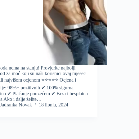
oda nema na stanju! Provjerite najbolji
od za moć koji su naši korisnici ovaj mjesec
ili najvišom ocjenom ⭐️⭐️⭐️⭐️⭐️ Ocjena i
zije: 98%+ pozitivnih ✔ 100% sigurna
ina ✔ Plaćanje pouzećem ✔ Brza i besplatna
a Ako i dalje želite…
Jadranka Novak
18 lipnja, 2024