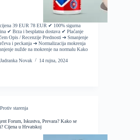
cijena 39 EUR 78 EUR ✔ 100% sigurna
ina ✔ Brza i besplatna dostava ✔ Plaćanje
ćem Opis / Recenzije Prednosti ➔ Smanjenje
grčeva i peckanja ➔ Normalizacija mokrenja
njenje nužde na mokrenje na normalu Kako
Jadranka Novak
14 rujna, 2024
Protiv starenja
gent Forum, Iskustva, Prevara? Kako se
i? Cijena u Hrvatskoj