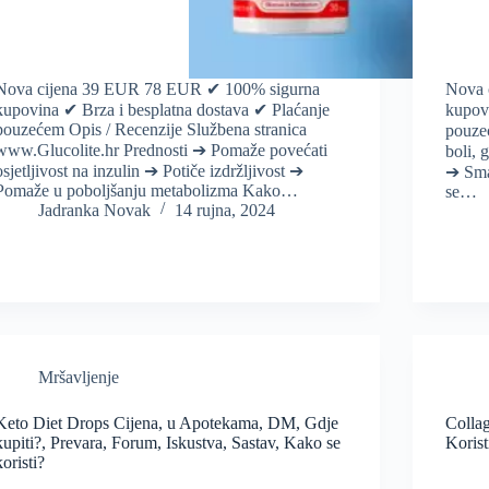
Nova cijena 39 EUR 78 EUR ✔ 100% sigurna
Nova 
kupovina ✔ Brza i besplatna dostava ✔ Plaćanje
kupov
pouzećem Opis / Recenzije Službena stranica
pouze
www.Glucolite.hr Prednosti ➔ Pomaže povećati
boli, 
osjetljivost na inzulin ➔ Potiče izdržljivost ➔
➔ Sma
Pomaže u poboljšanju metabolizma Kako…
se…
Jadranka Novak
14 rujna, 2024
Mršavljenje
Keto Diet Drops Cijena, u Apotekama, DM, Gdje
Colla
kupiti?, Prevara, Forum, Iskustva, Sastav, Kako se
Korist
koristi?