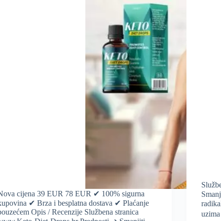
Služb
Nova cijena 39 EUR 78 EUR ✔ 100% sigurna
Smanju
kupovina ✔ Brza i besplatna dostava ✔ Plaćanje
radik
pouzećem Opis / Recenzije Službena stranica
uzima 