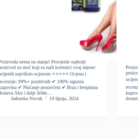
Proizvoda nema na stanju! Provjerite najbolji
proizvod za moć koji su naši korisnici ovaj mjesec
Proizv
proizv
ocijenili najvišom ocjenom ⭐️⭐️⭐️⭐️⭐️ Ocjena i
ocijen
recenzije: 99%+ pozitivnih ✔ 100% sigurna
recen
kupovina ✔ Plaćanje pouzećem ✔ Brza i besplatna
dostava Ako i dalje želite…
kupov
Jadranka Novak
19 lipnja, 2024
dostav