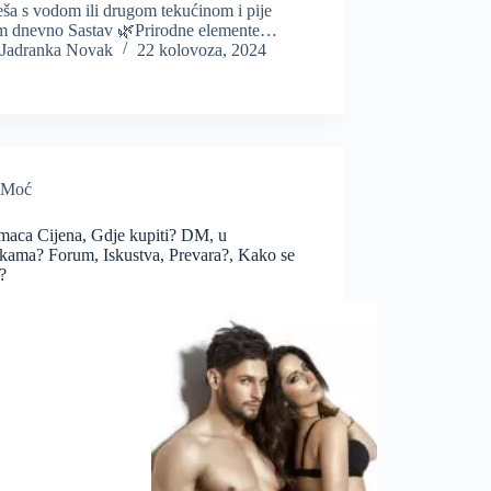
ša s vodom ili drugom tekućinom i pije
m dnevno Sastav 🌿Prirodne elemente…
Jadranka Novak
22 kolovoza, 2024
Moć
maca Cijena, Gdje kupiti? DM, u
kama? Forum, Iskustva, Prevara?, Kako se
i?