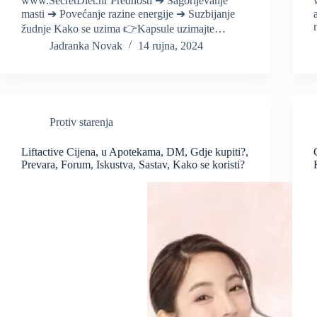
www.SecretDiet.hr Prednosti ➔ Sagorijevanje
masti ➔ Povećanje razine energije ➔ Suzbijanje
žudnje Kako se uzima 👉Kapsule uzimajte…
Jadranka Novak
14 rujna, 2024
Protiv starenja
Liftactive Cijena, u Apotekama, DM, Gdje kupiti?,
Prevara, Forum, Iskustva, Sastav, Kako se koristi?