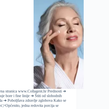
ena stranica www.Collagent.hr Prednosti ➔
je bore i fine linije ➔ Štiti od slobodnih
ala ➔ Poboljšava zdravlje zglobova Kako se
👉Općenito, jedna redovita porcija se