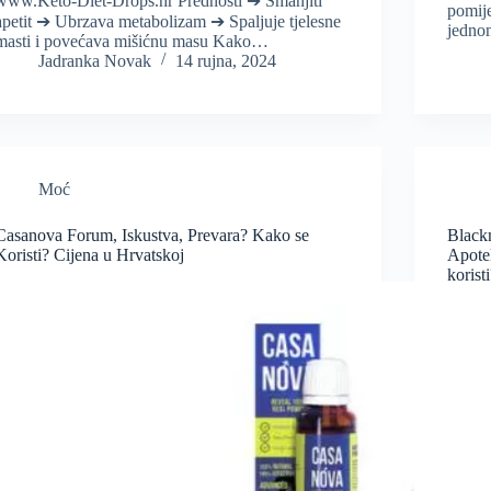
www.Keto-Diet-Drops.hr Prednosti ➔ Smanjiti
pomije
apetit ➔ Ubrzava metabolizam ➔ Spaljuje tjelesne
jedno
masti i povećava mišićnu masu Kako…
Jadranka Novak
14 rujna, 2024
Moć
Casanova Forum, Iskustva, Prevara? Kako se
Black
Koristi? Cijena u Hrvatskoj
Apote
korist